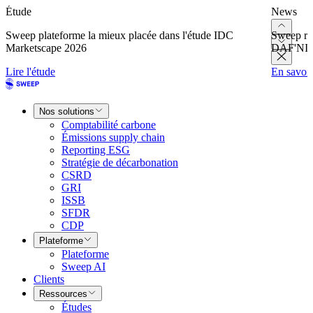
Étude
News
Sweep plateforme la mieux placée dans l'étude IDC
Sweep re
Marketscape 2026
DAF'NI
Lire l'étude
En savoir
Nos solutions
Comptabilité carbone
Émissions supply chain
Reporting ESG
Stratégie de décarbonation
CSRD
GRI
ISSB
SFDR
CDP
Plateforme
Plateforme
Sweep AI
Clients
Ressources
Études