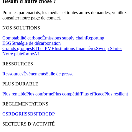
Besoin d'autre chose ?
Pour les partenariats, les médias et toutes autres demandes, veuillez
consulter notre page de contact.
NOS SOLUTIONS
Comptabilité carbone
Émissions supply chain
Reporting
ESG
Stratégie de décarbonation
Grands groupes
ETI et PME
Institutions financières
Sweep Starter
Notre plateforme
AI
RESSOURCES
Ressources
Événements
Salle de presse
PLUS DURABLE
Plus rentable
Plus conforme
Plus compétitif
Plus efficace
Plus résilient
RÉGLEMENTATIONS
CSRD
GRI
ISSB
SFDR
CDP
SECTEURS D’ACTIVITÉ