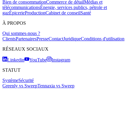
Bien de consommation
Commerce de détail
Médias et
télécommunications
Énergie, services publics, pétrole et
gaz
Épicerie
Production
Cabinet de conseil
Santé
À PROPOS
Qui sommes-nous ?
Clients
Partenaires
Presse
Contact
Juridique
Conditions d'utilisation
RÉSEAUX SOCIAUX
Linkedin
YouTube
Instagram
STATUT
Système
Sécurité
Greenly vs Sweep
Tennaxia vs Sweep