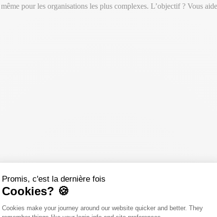
même pour les organisations les plus complexes. L’objectif ? Vous aider
Promis, c'est la dernière fois
Cookies? 🍪
Plateforme de Gestion du Consentemen
Cookies make your journey around our website quicker and better. They
Axeptio consent