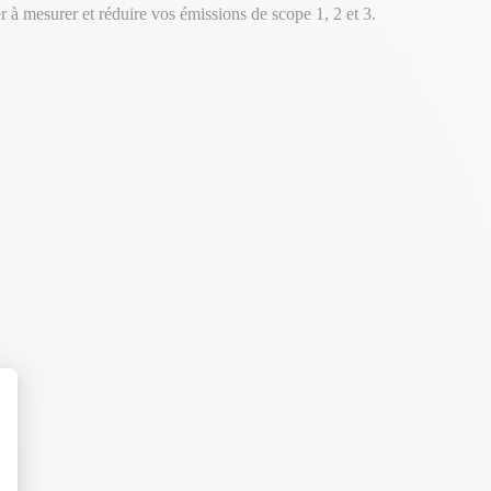
 à mesurer et réduire vos émissions de scope 1, 2 et 3.
t : Personnalisez vos Options