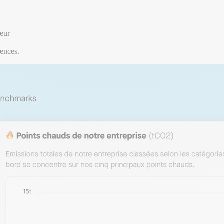
leur
rences.