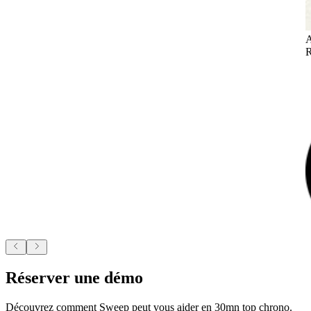
A
R
Réserver une démo
Découvrez comment Sweep peut vous aider en 30mn top chrono.