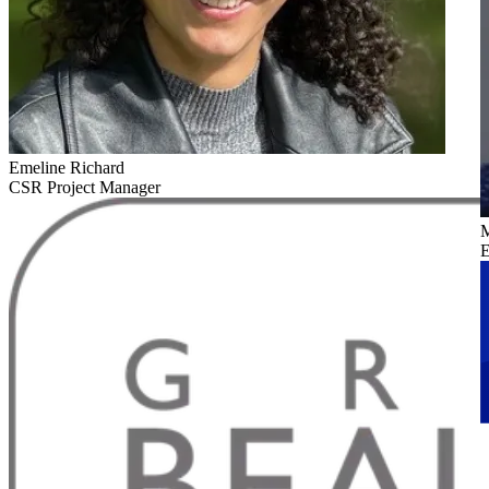
Emeline Richard
CSR Project Manager
M
E