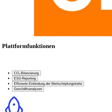
Plattformfunktionen
CO₂-Bilanzierung
ESG-Reporting
Effiziente Einbindung der Wertschöpfungskette
Geschäftsanalysen