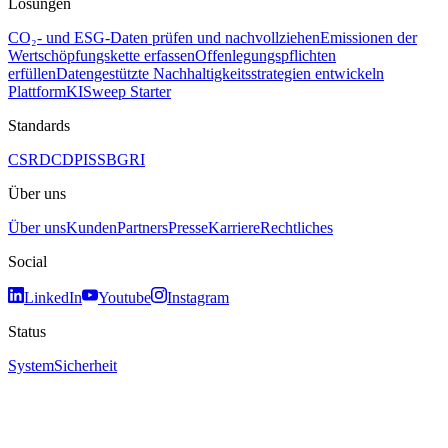
Lösungen
CO₂- und ESG-Daten prüfen und nachvollziehen
Emissionen der
Wertschöpfungskette erfassen
Offenlegungspflichten
erfüllen
Datengestützte Nachhaltigkeitsstrategien entwickeln
Plattform
KI
Sweep Starter
Standards
CSRD
CDP
ISSB
GRI
Über uns
Über uns
Kunden
Partners
Presse
Karriere
Rechtliches
Social
LinkedIn
Youtube
Instagram
Status
System
Sicherheit