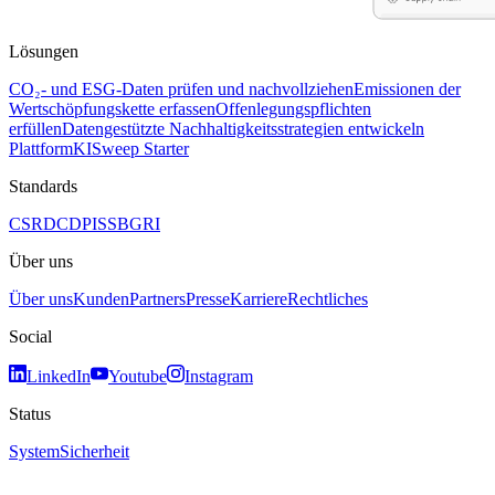
Lösungen
CO₂- und ESG-Daten prüfen und nachvollziehen
Emissionen der
Wertschöpfungskette erfassen
Offenlegungspflichten
erfüllen
Datengestützte Nachhaltigkeitsstrategien entwickeln
Plattform
KI
Sweep Starter
Standards
CSRD
CDP
ISSB
GRI
Über uns
Über uns
Kunden
Partners
Presse
Karriere
Rechtliches
Social
LinkedIn
Youtube
Instagram
Status
System
Sicherheit