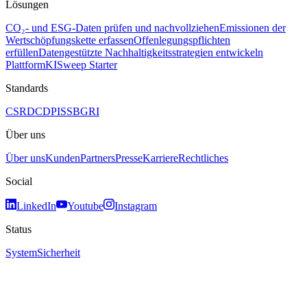
Lösungen
CO₂- und ESG-Daten prüfen und nachvollziehen
Emissionen der
Wertschöpfungskette erfassen
Offenlegungspflichten
erfüllen
Datengestützte Nachhaltigkeitsstrategien entwickeln
Plattform
KI
Sweep Starter
Standards
CSRD
CDP
ISSB
GRI
Über uns
Über uns
Kunden
Partners
Presse
Karriere
Rechtliches
Social
LinkedIn
Youtube
Instagram
Status
System
Sicherheit