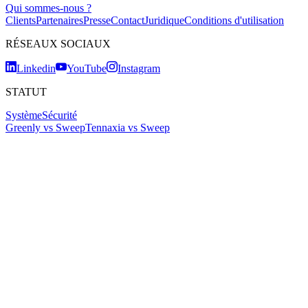
Qui sommes-nous ?
Clients
Partenaires
Presse
Contact
Juridique
Conditions d'utilisation
RÉSEAUX SOCIAUX
Linkedin
YouTube
Instagram
STATUT
Système
Sécurité
Greenly vs Sweep
Tennaxia vs Sweep