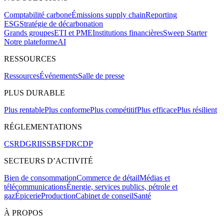
Comptabilité carbone
Émissions supply chain
Reporting
ESG
Stratégie de décarbonation
Grands groupes
ETI et PME
Institutions financières
Sweep Starter
Notre plateforme
AI
RESSOURCES
Ressources
Événements
Salle de presse
PLUS DURABLE
Plus rentable
Plus conforme
Plus compétitif
Plus efficace
Plus résilient
RÉGLEMENTATIONS
CSRD
GRI
ISSB
SFDR
CDP
SECTEURS D’ACTIVITÉ
Bien de consommation
Commerce de détail
Médias et
télécommunications
Énergie, services publics, pétrole et
gaz
Épicerie
Production
Cabinet de conseil
Santé
À PROPOS