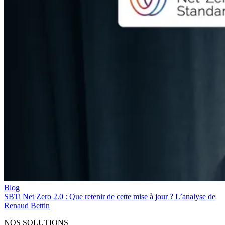
Blog
SBTi Net Zero 2.0 : Que retenir de cette mise à jour ? L’analyse de
Renaud Bettin
NOS SOLUTIONS