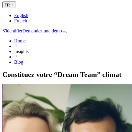
FR
English
French
S'identifier
Demandez une démo
Home
Insights
Blog
Constituez votre “Dream Team” climat