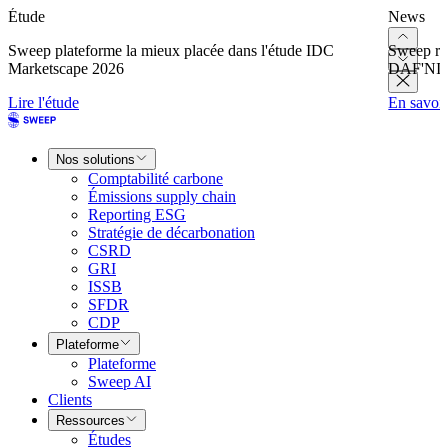
Étude
News
Sweep plateforme la mieux placée dans l'étude IDC
Sweep re
Marketscape 2026
DAF'NI
Lire l'étude
En savoir
Nos solutions
Comptabilité carbone
Émissions supply chain
Reporting ESG
Stratégie de décarbonation
CSRD
GRI
ISSB
SFDR
CDP
Plateforme
Plateforme
Sweep AI
Clients
Ressources
Études