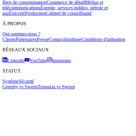
Bien de consommation
Commerce de détail
Médias et
télécommunications
Énergie, services publics, pétrole et
gaz
Épicerie
Production
Cabinet de conseil
Santé
À PROPOS
Qui sommes-nous ?
Clients
Partenaires
Presse
Contact
Juridique
Conditions d'utilisation
RÉSEAUX SOCIAUX
Linkedin
YouTube
Instagram
STATUT
Système
Sécurité
Greenly vs Sweep
Tennaxia vs Sweep