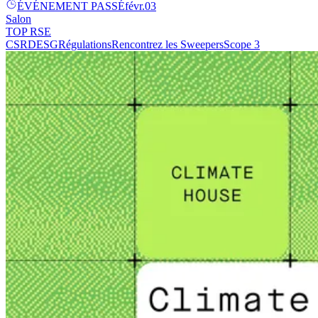
ÉVÉNEMENT PASSÉ
févr.
03
Salon
TOP RSE
CSRD
ESG
Régulations
Rencontrez les Sweepers
Scope 3