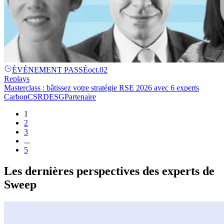
ÉVÉNEMENT PASSÉ
oct.
02
Replays
Masterclass : bâtissez votre stratégie RSE 2026 avec 6 experts
Carbon
CSRD
ESG
Partenaire
1
2
3
...
5
Les dernières perspectives des experts de
Sweep