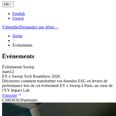
FR
English
French
S'identifier
Demandez une démo
Home
Événements
Événements
Événements Sweep
mars
12
EY x Sweep Tech Roadshow 2026
Découvrez comment transformer vos données ESG en leviers de
performance lors de cet événement EY x Sweep à Paris, au cœur de
l’EY Impact Lab
S'inscrire
CSRD
ESG
Partenaire