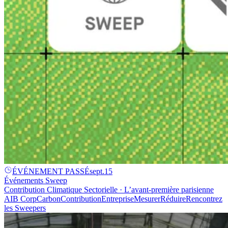
ÉVÉNEMENT PASSÉ
sept.
15
Événements Sweep
Contribution Climatique Sectorielle · L’avant-première parisienne
AI
B Corp
Carbon
Contribution
Entreprise
Mesurer
Réduire
Rencontrez
les Sweepers