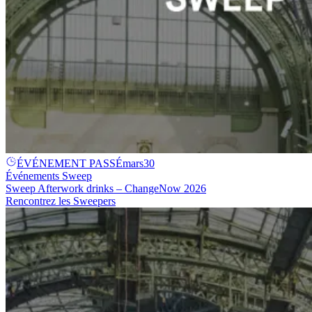
ÉVÉNEMENT PASSÉ
mars
30
Événements Sweep
Sweep Afterwork drinks – ChangeNow 2026
Rencontrez les Sweepers