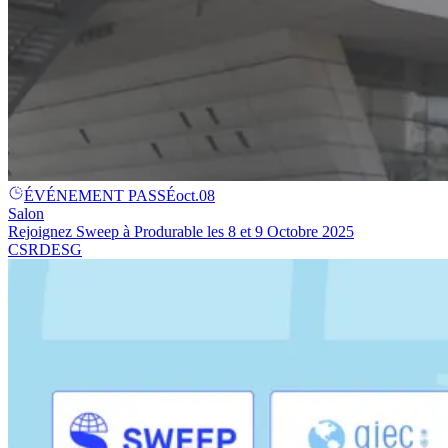
ÉVÉNEMENT PASSÉ
oct.
08
Salon
Rejoignez Sweep à Produrable les 8 et 9 Octobre 2025
CSRD
ESG