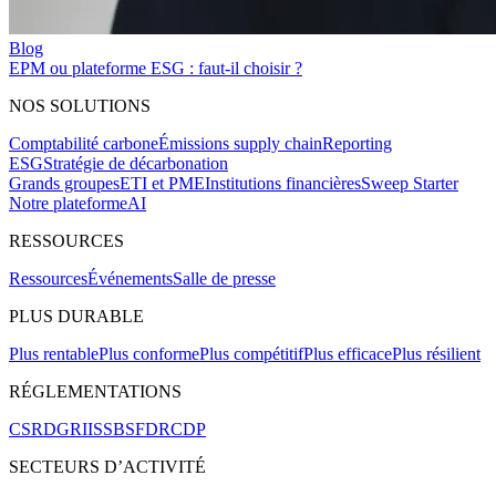
Blog
EPM ou plateforme ESG : faut-il choisir ?
NOS SOLUTIONS
Comptabilité carbone
Émissions supply chain
Reporting
ESG
Stratégie de décarbonation
Grands groupes
ETI et PME
Institutions financières
Sweep Starter
Notre plateforme
AI
RESSOURCES
Ressources
Événements
Salle de presse
PLUS DURABLE
Plus rentable
Plus conforme
Plus compétitif
Plus efficace
Plus résilient
RÉGLEMENTATIONS
CSRD
GRI
ISSB
SFDR
CDP
SECTEURS D’ACTIVITÉ