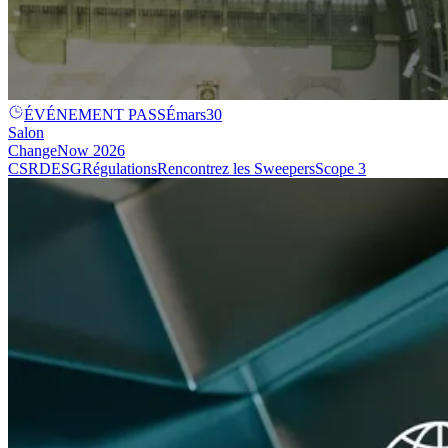
ÉVÉNEMENT PASSÉ
mars
30
Salon
ChangeNow 2026
CSRD
ESG
Régulations
Rencontrez les Sweepers
Scope 3