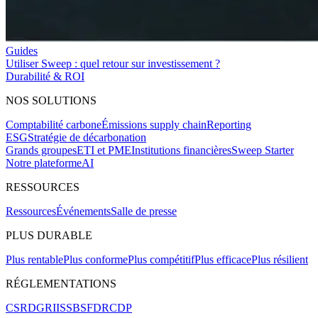
Guides
Utiliser Sweep : quel retour sur investissement ?
Durabilité & ROI
NOS SOLUTIONS
Comptabilité carbone
Émissions supply chain
Reporting
ESG
Stratégie de décarbonation
Grands groupes
ETI et PME
Institutions financières
Sweep Starter
Notre plateforme
AI
RESSOURCES
Ressources
Événements
Salle de presse
PLUS DURABLE
Plus rentable
Plus conforme
Plus compétitif
Plus efficace
Plus résilient
RÉGLEMENTATIONS
CSRD
GRI
ISSB
SFDR
CDP