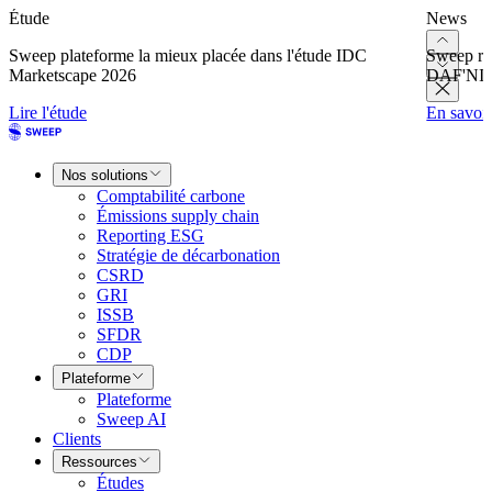
Étude
News
Sweep plateforme la mieux placée dans l'étude IDC
Sweep re
Marketscape 2026
DAF'NI
Lire l'étude
En savoir
Nos solutions
Comptabilité carbone
Émissions supply chain
Reporting ESG
Stratégie de décarbonation
CSRD
GRI
ISSB
SFDR
CDP
Plateforme
Plateforme
Sweep AI
Clients
Ressources
Études