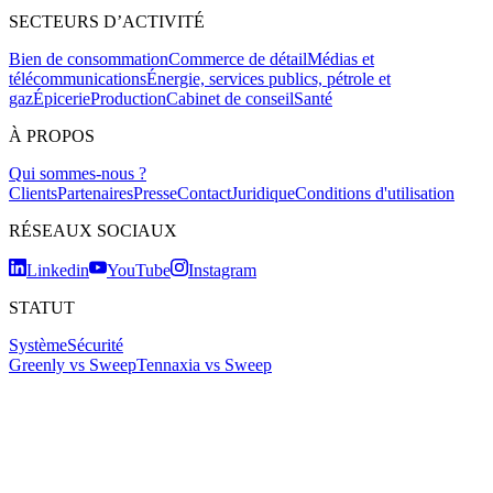
SECTEURS D’ACTIVITÉ
Bien de consommation
Commerce de détail
Médias et
télécommunications
Énergie, services publics, pétrole et
gaz
Épicerie
Production
Cabinet de conseil
Santé
À PROPOS
Qui sommes-nous ?
Clients
Partenaires
Presse
Contact
Juridique
Conditions d'utilisation
RÉSEAUX SOCIAUX
Linkedin
YouTube
Instagram
STATUT
Système
Sécurité
Greenly vs Sweep
Tennaxia vs Sweep