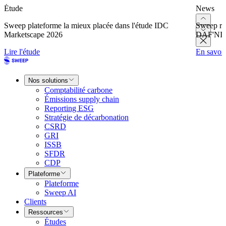
Étude
News
Sweep plateforme la mieux placée dans l'étude IDC
Sweep re
Marketscape 2026
DAF'NI
Lire l'étude
En savoir
Nos solutions
Comptabilité carbone
Émissions supply chain
Reporting ESG
Stratégie de décarbonation
CSRD
GRI
ISSB
SFDR
CDP
Plateforme
Plateforme
Sweep AI
Clients
Ressources
Études