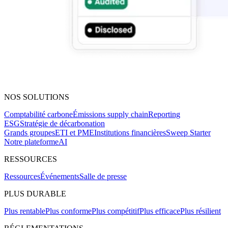
NOS SOLUTIONS
Comptabilité carbone
Émissions supply chain
Reporting
ESG
Stratégie de décarbonation
Grands groupes
ETI et PME
Institutions financières
Sweep Starter
Notre plateforme
AI
RESSOURCES
Ressources
Événements
Salle de presse
PLUS DURABLE
Plus rentable
Plus conforme
Plus compétitif
Plus efficace
Plus résilient