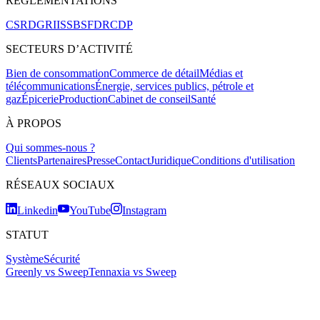
RÉGLEMENTATIONS
CSRD
GRI
ISSB
SFDR
CDP
SECTEURS D’ACTIVITÉ
Bien de consommation
Commerce de détail
Médias et
télécommunications
Énergie, services publics, pétrole et
gaz
Épicerie
Production
Cabinet de conseil
Santé
À PROPOS
Qui sommes-nous ?
Clients
Partenaires
Presse
Contact
Juridique
Conditions d'utilisation
RÉSEAUX SOCIAUX
Linkedin
YouTube
Instagram
STATUT
Système
Sécurité
Greenly vs Sweep
Tennaxia vs Sweep