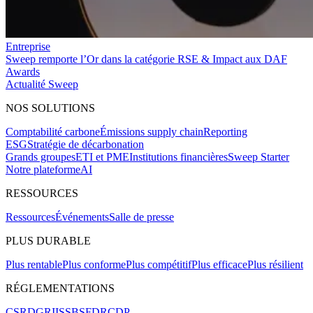
Entreprise
Sweep remporte l’Or dans la catégorie RSE & Impact aux DAF
Awards
Actualité Sweep
NOS SOLUTIONS
Comptabilité carbone
Émissions supply chain
Reporting
ESG
Stratégie de décarbonation
Grands groupes
ETI et PME
Institutions financières
Sweep Starter
Notre plateforme
AI
RESSOURCES
Ressources
Événements
Salle de presse
PLUS DURABLE
Plus rentable
Plus conforme
Plus compétitif
Plus efficace
Plus résilient
RÉGLEMENTATIONS
CSRD
GRI
ISSB
SFDR
CDP