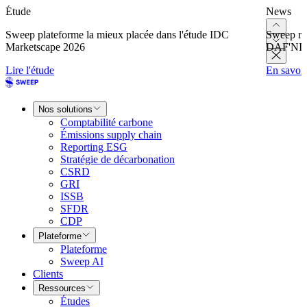
Étude
News
Sweep plateforme la mieux placée dans l'étude IDC
Sweep re
Marketscape 2026
DAF'NI
Lire l'étude
En savoir
Nos solutions
Comptabilité carbone
Émissions supply chain
Reporting ESG
Stratégie de décarbonation
CSRD
GRI
ISSB
SFDR
CDP
Plateforme
Plateforme
Sweep AI
Clients
Ressources
Études