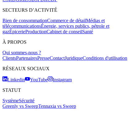
SECTEURS D’ACTIVITÉ
Bien de consommation
Commerce de détail
Médias et
télécommunications
Énergie, services publics, pétrole et
gaz
Épicerie
Production
Cabinet de conseil
Santé
À PROPOS
Qui sommes-nous ?
Clients
Partenaires
Presse
Contact
Juridique
Conditions d'utilisation
RÉSEAUX SOCIAUX
Linkedin
YouTube
Instagram
STATUT
Système
Sécurité
Greenly vs Sweep
Tennaxia vs Sweep