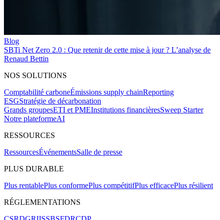
Blog
SBTi Net Zero 2.0 : Que retenir de cette mise à jour ? L’analyse de
Renaud Bettin
NOS SOLUTIONS
Comptabilité carbone
Émissions supply chain
Reporting
ESG
Stratégie de décarbonation
Grands groupes
ETI et PME
Institutions financières
Sweep Starter
Notre plateforme
AI
RESSOURCES
Ressources
Événements
Salle de presse
PLUS DURABLE
Plus rentable
Plus conforme
Plus compétitif
Plus efficace
Plus résilient
RÉGLEMENTATIONS
CSRD
GRI
ISSB
SFDR
CDP