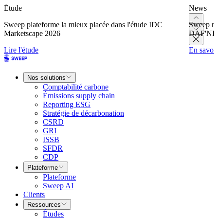
Étude
News
Sweep plateforme la mieux placée dans l'étude IDC
Sweep re
Marketscape 2026
DAF'NI
Lire l'étude
En savoir
Nos solutions
Comptabilité carbone
Émissions supply chain
Reporting ESG
Stratégie de décarbonation
CSRD
GRI
ISSB
SFDR
CDP
Plateforme
Plateforme
Sweep AI
Clients
Ressources
Études