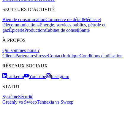
SECTEURS D’ACTIVITÉ
Bien de consommation
Commerce de détail
Médias et
télécommunications
Énergie, services publics, pétrole et
gaz
Épicerie
Production
Cabinet de conseil
Santé
À PROPOS
Qui sommes-nous ?
Clients
Partenaires
Presse
Contact
Juridique
Conditions d'utilisation
RÉSEAUX SOCIAUX
Linkedin
YouTube
Instagram
STATUT
Système
Sécurité
Greenly vs Sweep
Tennaxia vs Sweep