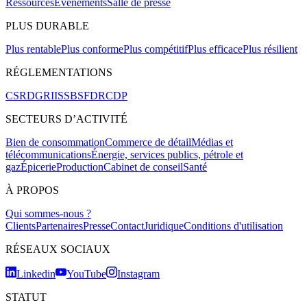
Ressources
Événements
Salle de presse
PLUS DURABLE
Plus rentable
Plus conforme
Plus compétitif
Plus efficace
Plus résilient
RÉGLEMENTATIONS
CSRD
GRI
ISSB
SFDR
CDP
SECTEURS D’ACTIVITÉ
Bien de consommation
Commerce de détail
Médias et
télécommunications
Énergie, services publics, pétrole et
gaz
Épicerie
Production
Cabinet de conseil
Santé
À PROPOS
Qui sommes-nous ?
Clients
Partenaires
Presse
Contact
Juridique
Conditions d'utilisation
RÉSEAUX SOCIAUX
Linkedin
YouTube
Instagram
STATUT