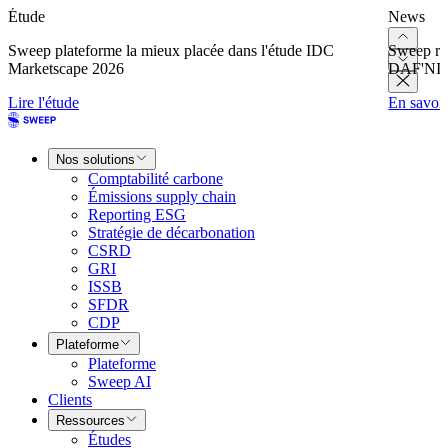
Étude
News
Sweep plateforme la mieux placée dans l'étude IDC
Sweep re
Marketscape 2026
DAF'NI
Lire l'étude
En savoir
Nos solutions
Comptabilité carbone
Émissions supply chain
Reporting ESG
Stratégie de décarbonation
CSRD
GRI
ISSB
SFDR
CDP
Plateforme
Plateforme
Sweep AI
Clients
Ressources
Études