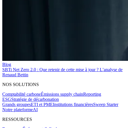
Blog
SBTi Net Zero 2.0 : Que retenir de cette mise à jour ? L’analyse de
Renaud Bettin
NOS SOLUTIONS
Comptabilité carbone
Émissions supply chain
Reporting
ESG
Stratégie de décarbonation
Grands groupes
ETI et PME
Institutions financières
Sweep Starter
Notre plateforme
AI
RESSOURCES