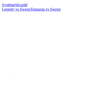
Système
Sécurité
Greenly vs Sweep
Tennaxia vs Sweep