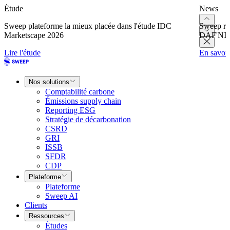
Étude
News
Sweep plateforme la mieux placée dans l'étude IDC
Sweep re
Marketscape 2026
DAF'NI
Lire l'étude
En savoir
Nos solutions
Comptabilité carbone
Émissions supply chain
Reporting ESG
Stratégie de décarbonation
CSRD
GRI
ISSB
SFDR
CDP
Plateforme
Plateforme
Sweep AI
Clients
Ressources
Études