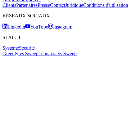
Clients
Partenaires
Presse
Contact
Juridique
Conditions d'utilisation
RÉSEAUX SOCIAUX
Linkedin
YouTube
Instagram
STATUT
Système
Sécurité
Greenly vs Sweep
Tennaxia vs Sweep