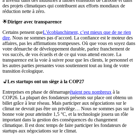
à investir dans des industries à faibles émissions de carbone et dans
des projets climatiques qui contribuent aux efforts mondiaux de
réduction nette à zéro.
🌟
Diriger avec transparence
Certains pensent que
L’écoblanchiment, c’est mieux que de ne rien
dire
. Nous ne sommes pas d’accord. La confiance est le moteur des
affaires, pas les affirmations trompeuses. Où que vous en soyez dans
votre démarche de développement durable, parlez franchement de
vos succès, de vos écueils et de ce qui vous attend encore. La
transparence est la voie à suivre pour que les clients, le personnel et
les autres parties prenantes vous soutiennent tout au long de votre
transition écologique.
💺
Les startups ont un siège à la COP27
Entreprises en phase de démarrage
étaient peu nombreux
à la
COP26. La plupart des fondateurs présents sur place ont obtenu un
billet grâce à leur réseau. Mais participer aux négociations sur le
climat ne devrait pas être un privilège… Nous ne sommes pas sur la
bonne voie pour atteindre 1,5 °C, et la technologie jouera un rôle
important dans la gestion des conséquences du changement
climatique. Il est donc temps de faire participer les fondateurs de
startups aux négociations sur le climat.