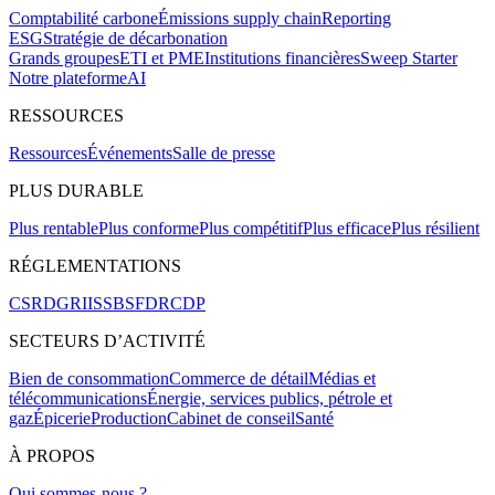
Comptabilité carbone
Émissions supply chain
Reporting
ESG
Stratégie de décarbonation
Grands groupes
ETI et PME
Institutions financières
Sweep Starter
Notre plateforme
AI
RESSOURCES
Ressources
Événements
Salle de presse
PLUS DURABLE
Plus rentable
Plus conforme
Plus compétitif
Plus efficace
Plus résilient
RÉGLEMENTATIONS
CSRD
GRI
ISSB
SFDR
CDP
SECTEURS D’ACTIVITÉ
Bien de consommation
Commerce de détail
Médias et
télécommunications
Énergie, services publics, pétrole et
gaz
Épicerie
Production
Cabinet de conseil
Santé
À PROPOS
Qui sommes-nous ?