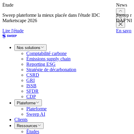
Étude
News
Sweep plateforme la mieux placée dans l'étude IDC
Sweep re
Marketscape 2026
DAF'NI
Lire l'étude
En savoir
Nos solutions
Comptabilité carbone
Émissions supply chain
Reporting ESG
Stratégie de décarbonation
CSRD
GRI
ISSB
SFDR
CDP
Plateforme
Plateforme
Sweep AI
Clients
Ressources
Études