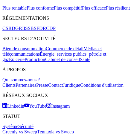
Plus rentable
Plus conforme
Plus compétitif
Plus efficace
Plus résilient
RÉGLEMENTATIONS
CSRD
GRI
ISSB
SFDR
CDP
SECTEURS D’ACTIVITÉ
Bien de consommation
Commerce de détail
Médias et
télécommunications
Énergie, services publics, pétrole et
gaz
Épicerie
Production
Cabinet de conseil
Santé
À PROPOS
Qui sommes-nous ?
Clients
Partenaires
Presse
Contact
Juridique
Conditions d'utilisation
RÉSEAUX SOCIAUX
Linkedin
YouTube
Instagram
STATUT
Système
Sécurité
Greenly vs Sweep
Tennaxia vs Sweep