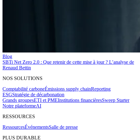
Blog
SBTi Net Zero 2.0 : Que retenir de cette mise à jour ? L’analyse de
Renaud Bettin
NOS SOLUTIONS
Comptabilité carbone
Émissions supply chain
Reporting
ESG
Stratégie de décarbonation
Grands groupes
ETI et PME
Institutions financières
Sweep Starter
Notre plateforme
AI
RESSOURCES
Ressources
Événements
Salle de presse
PLUS DURABLE