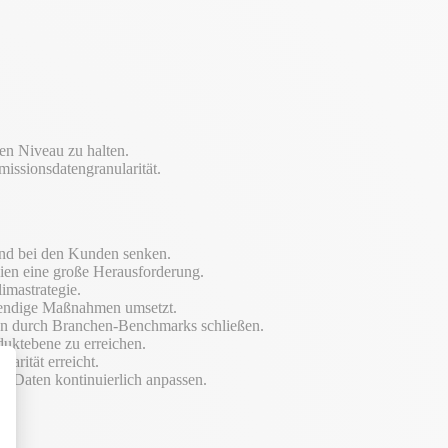
en Niveau zu halten.
issionsdatengranularität.
und bei den Kunden senken.
gien eine große Herausforderung.
imastrategie.
twendige Maßnahmen umsetzt.
ken durch Branchen-Benchmarks schließen.
duktebene zu erreichen.
arität erreicht.
r Daten kontinuierlich anpassen.
alize Your Options