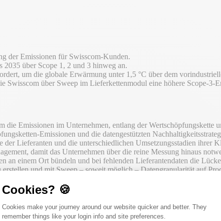
ung der Emissionen für Swisscom-Kunden.
is 2035 über Scope 1, 2 und 3 hinweg an.
rdert, um die globale Erwärmung unter 1,5 °C über dem vorindustriell
 die Swisscom über Sweep im Lieferkettenmodul eine höhere Scope-3-Em
om die Emissionen im Unternehmen, entlang der Wertschöpfungskette 
fungsketten-Emissionen und die datengestützten Nachhaltigkeitsstrate
der Lieferanten und die unterschiedlichen Umsetzungsstadien ihrer Kl
Management, damit das Unternehmen über die reine Messung hinaus no
ten an einem Ort bündeln und bei fehlenden Lieferantendaten die Lüc
u erstellen und mit Sweep – soweit möglich – Datengranularität auf Pro
Supply Chain“-Modul hat die Swisscom eine weitaus höhere Datengranul
Cookies? 🍪
 der Klimaziele erstellen und diese anhand von Echtzeitänderungen de
Consent Management Platform: Person
Cookies make your journey around our website quicker and better. They
remember things like your login info and site preferences.
Axeptio consent