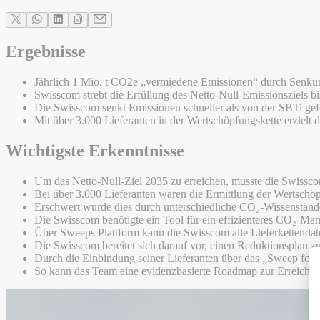
Ergebnisse
Jährlich 1 Mio. t CO2e „vermiedene Emissionen“ durch Senk
Swisscom strebt die Erfüllung des Netto-Null-Emissionsziels b
Die Swisscom senkt Emissionen schneller als von der SBTi gefo
Mit über 3.000 Lieferanten in der Wertschöpfungskette erzielt
Wichtigste Erkenntnisse
Um das Netto-Null-Ziel 2035 zu erreichen, musste die Swissc
Bei über 3.000 Lieferanten waren die Ermittlung der Wertschöp
Erschwert wurde dies durch unterschiedliche CO₂-Wissenstände 
Die Swisscom benötigte ein Tool für ein effizienteres CO₂-
Über Sweeps Plattform kann die Swisscom alle Lieferkettenda
Die Swisscom bereitet sich darauf vor, einen Reduktionsplan z
Durch die Einbindung seiner Lieferanten über das „Sweep for 
So kann das Team eine evidenzbasierte Roadmap zur Erreichung