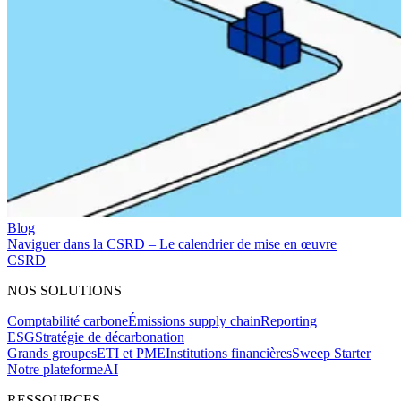
Blog
Naviguer dans la CSRD – Le calendrier de mise en œuvre
CSRD
NOS SOLUTIONS
Comptabilité carbone
Émissions supply chain
Reporting
ESG
Stratégie de décarbonation
Grands groupes
ETI et PME
Institutions financières
Sweep Starter
Notre plateforme
AI
RESSOURCES