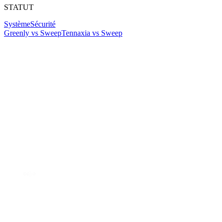
STATUT
Système
Sécurité
Greenly vs Sweep
Tennaxia vs Sweep