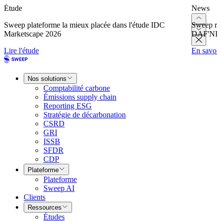
Étude
News
Sweep plateforme la mieux placée dans l'étude IDC
Sweep re
Marketscape 2026
DAF'NI
Lire l'étude
En savoir
Nos solutions
Comptabilité carbone
Émissions supply chain
Reporting ESG
Stratégie de décarbonation
CSRD
GRI
ISSB
SFDR
CDP
Plateforme
Plateforme
Sweep AI
Clients
Ressources
Études