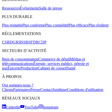
Ressources
Événements
Salle de presse
PLUS DURABLE
Plus rentable
Plus conforme
Plus compétitif
Plus efficace
Plus résilient
RÉGLEMENTATIONS
CSRD
GRI
ISSB
SFDR
CDP
SECTEURS D’ACTIVITÉ
Bien de consommation
Commerce de détail
Médias et
télécommunications
Énergie, services publics, pétrole et
gaz
Épicerie
Production
Cabinet de conseil
Santé
À PROPOS
Qui sommes-nous ?
Clients
Partenaires
Presse
Contact
Juridique
Conditions d'utilisation
RÉSEAUX SOCIAUX
Linkedin
YouTube
Instagram