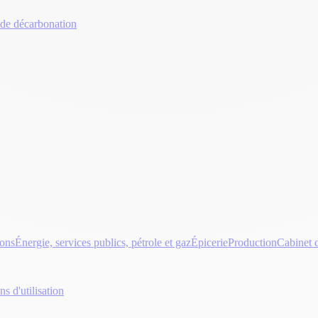
 de décarbonation
ions
Énergie, services publics, pétrole et gaz
Épicerie
Production
Cabinet d
s d'utilisation