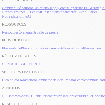
Comptabilité carbone
Émissions supply chain
Reporting ESG
Stratégie
Grands groupes
ETI et PME
Institutions financières
Sweep Starter
Notre plateforme
AI
RESSOURCES
Ressources
Événements
Salle de presse
PLUS DURABLE
Plus rentable
Plus conforme
Plus compétitif
Plus efficace
Plus résilient
RÉGLEMENTATIONS
CSRD
GRI
ISSB
SFDR
CDP
SECTEURS D’ACTIVITÉ
Bien de consommation
Commerce de détail
Médias et télécommunicat
À PROPOS
Qui sommes-nous ?
Clients
Partenaires
Presse
Contact
Juridique
Condition
RÉSEAUX SOCIAUX