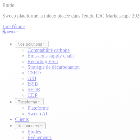
Étude
Sweep plateforme la mieux placée dans l'étude IDC Marketscape 202
Lire l'étude
Nos solutions
Comptabilité carbone
Émissions supply chain
Reporting ESG
Stratégie de décarbonation
CSRD
GRI
ISSB
SFDR
CDP
Plateforme
Plateforme
Sweep AI
Clients
Ressources
Études
Événements