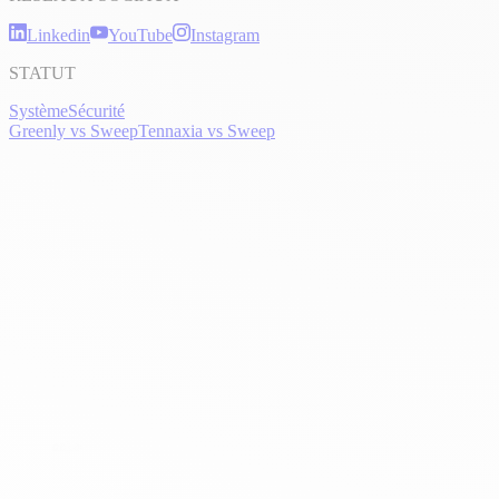
Linkedin
YouTube
Instagram
STATUT
Système
Sécurité
Greenly vs Sweep
Tennaxia vs Sweep