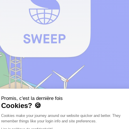
Promis, c'est la dernière fois
Cookies? 🍪
Plateforme de Gestion du Consentemen
Cookies make your journey around our website quicker and better. They
Axeptio consent
remember things like your login info and site preferences.
t de départ de toute stratégie de réduction d’émissions carbone.