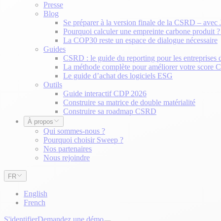
Presse
Blog
Se préparer à la version finale de la CSRD – avec
Pourquoi calculer une empreinte carbone produit 
La COP30 reste un espace de dialogue nécessaire
Guides
CSRD : le guide du reporting pour les entreprises 
La méthode complète pour améliorer votre score
Le guide d’achat des logiciels ESG
Outils
Guide interactif CDP 2026
Construire sa matrice de double matérialité
Construire sa roadmap CSRD
À propos
Qui sommes-nous ?
Pourquoi choisir Sweep ?
Nos partenaires
Nous rejoindre
FR
English
French
S'identifier
Demandez une démo