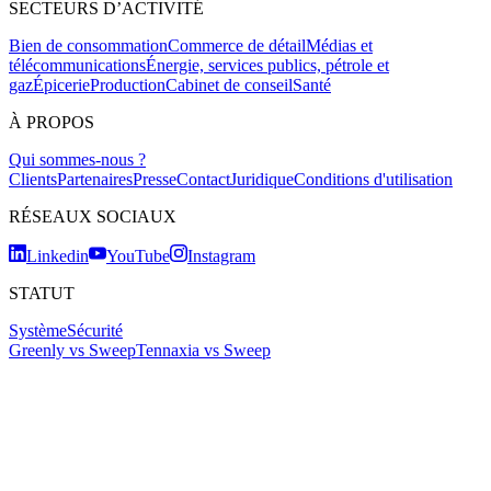
SECTEURS D’ACTIVITÉ
Bien de consommation
Commerce de détail
Médias et
télécommunications
Énergie, services publics, pétrole et
gaz
Épicerie
Production
Cabinet de conseil
Santé
À PROPOS
Qui sommes-nous ?
Clients
Partenaires
Presse
Contact
Juridique
Conditions d'utilisation
RÉSEAUX SOCIAUX
Linkedin
YouTube
Instagram
STATUT
Système
Sécurité
Greenly vs Sweep
Tennaxia vs Sweep