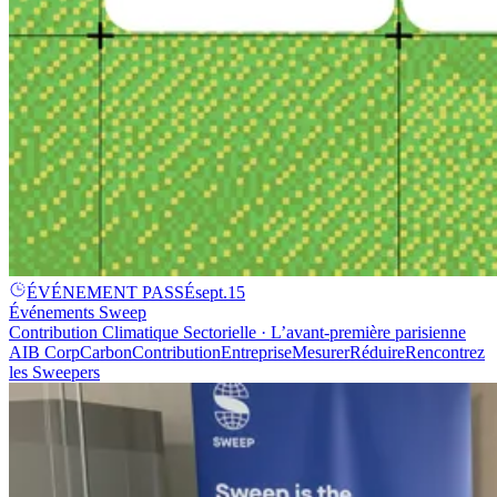
ÉVÉNEMENT PASSÉ
sept.
15
Événements Sweep
Contribution Climatique Sectorielle · L’avant-première parisienne
AI
B Corp
Carbon
Contribution
Entreprise
Mesurer
Réduire
Rencontrez
les Sweepers