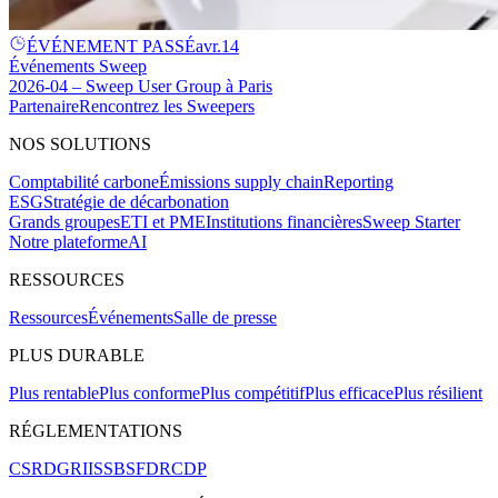
ÉVÉNEMENT PASSÉ
avr.
14
Événements Sweep
2026-04 – Sweep User Group à Paris
Partenaire
Rencontrez les Sweepers
NOS SOLUTIONS
Comptabilité carbone
Émissions supply chain
Reporting
ESG
Stratégie de décarbonation
Grands groupes
ETI et PME
Institutions financières
Sweep Starter
Notre plateforme
AI
RESSOURCES
Ressources
Événements
Salle de presse
PLUS DURABLE
Plus rentable
Plus conforme
Plus compétitif
Plus efficace
Plus résilient
RÉGLEMENTATIONS
CSRD
GRI
ISSB
SFDR
CDP