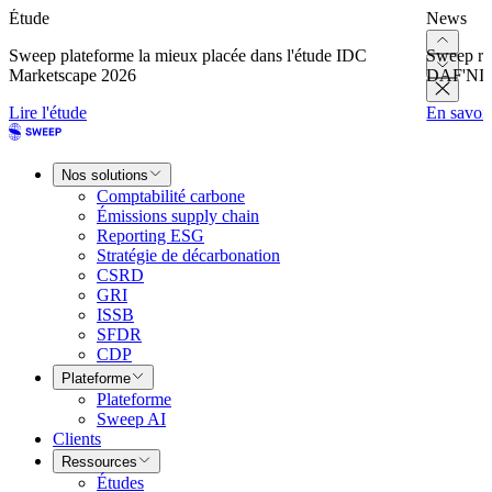
Étude
News
Sweep plateforme la mieux placée dans l'étude IDC
Sweep re
Marketscape 2026
DAF'NI
Lire l'étude
En savoir
Nos solutions
Comptabilité carbone
Émissions supply chain
Reporting ESG
Stratégie de décarbonation
CSRD
GRI
ISSB
SFDR
CDP
Plateforme
Plateforme
Sweep AI
Clients
Ressources
Études