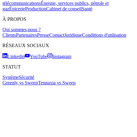
télécommunications
Énergie, services publics, pétrole et
gaz
Épicerie
Production
Cabinet de conseil
Santé
À PROPOS
Qui sommes-nous ?
Clients
Partenaires
Presse
Contact
Juridique
Conditions d'utilisation
RÉSEAUX SOCIAUX
Linkedin
YouTube
Instagram
STATUT
Système
Sécurité
Greenly vs Sweep
Tennaxia vs Sweep