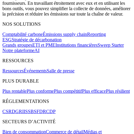
fournisseurs. En travaillant étroitement avec eux et en utilisant les
bons outils, vous pouvez simplifier la collecte de données, améliorer
la précision et réduire les émissions sur toute la chaîne de valeur.
NOS SOLUTIONS
Comptabilité carbone
Émissions supply chain
Reporting
ESG
Stratégie de décarbonation
Grands groupes
ETI et PME
Institutions financières
Sweep Starter
Notre plateforme
AI
RESSOURCES
Ressources
Événements
Salle de presse
PLUS DURABLE
Plus rentable
Plus conforme
Plus compétitif
Plus efficace
Plus résilient
RÉGLEMENTATIONS
CSRD
GRI
ISSB
SFDR
CDP
SECTEURS D’ACTIVITÉ
Bien de consommation
Commerce de détail
Médias et