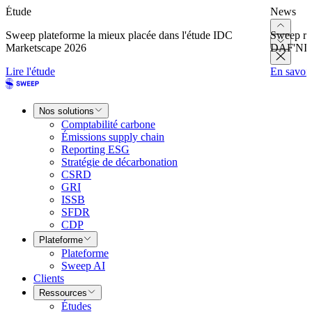
Étude
News
Sweep plateforme la mieux placée dans l'étude IDC
Sweep re
Marketscape 2026
DAF'NI
Lire l'étude
En savoir
Nos solutions
Comptabilité carbone
Émissions supply chain
Reporting ESG
Stratégie de décarbonation
CSRD
GRI
ISSB
SFDR
CDP
Plateforme
Plateforme
Sweep AI
Clients
Ressources
Études