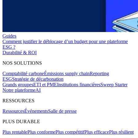
Guides
Comment justifier le déblocage d’un budget pour une plateforme
ESG ?
Durabilité & ROI
NOS SOLUTIONS
Comptabilité carbone
Émissions supply chain
Reporting
ESG
Stratégie de décarbonation
Grands groupes
ETI et PME
Institutions financières
Sweep Starter
Notre plateforme
AI
RESSOURCES
Ressources
Événements
Salle de presse
PLUS DURABLE
Plus rentable
Plus conforme
Plus compétitif
Plus efficace
Plus résilient