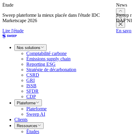
Étude
News
Sweep plateforme la mieux placée dans l'étude IDC
Sweep re
Marketscape 2026
DAF'NI
Lire l'étude
En savoir
Nos solutions
Comptabilité carbone
Émissions supply chain
Reporting ESG
Stratégie de décarbonation
CSRD
GRI
ISSB
SFDR
CDP
Plateforme
Plateforme
Sweep AI
Clients
Ressources
Études