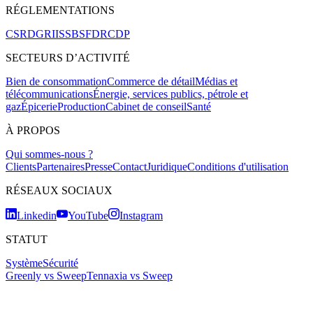
RÉGLEMENTATIONS
CSRD
GRI
ISSB
SFDR
CDP
SECTEURS D’ACTIVITÉ
Bien de consommation
Commerce de détail
Médias et
télécommunications
Énergie, services publics, pétrole et
gaz
Épicerie
Production
Cabinet de conseil
Santé
À PROPOS
Qui sommes-nous ?
Clients
Partenaires
Presse
Contact
Juridique
Conditions d'utilisation
RÉSEAUX SOCIAUX
Linkedin
YouTube
Instagram
STATUT
Système
Sécurité
Greenly vs Sweep
Tennaxia vs Sweep