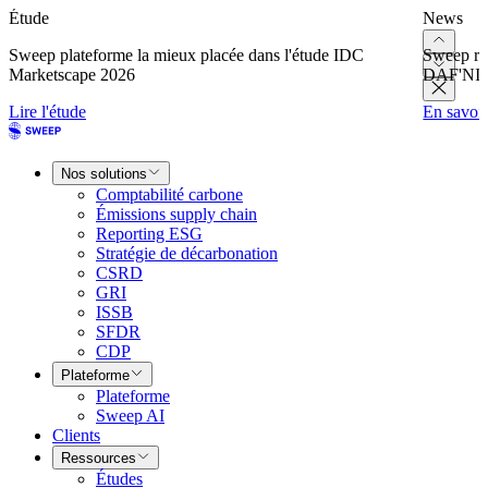
Étude
News
Sweep plateforme la mieux placée dans l'étude IDC
Sweep re
Marketscape 2026
DAF'NI
Lire l'étude
En savoir
Nos solutions
Comptabilité carbone
Émissions supply chain
Reporting ESG
Stratégie de décarbonation
CSRD
GRI
ISSB
SFDR
CDP
Plateforme
Plateforme
Sweep AI
Clients
Ressources
Études