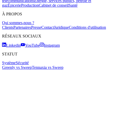
télécommunications
Énergie, services publics, pétrole et
gaz
Épicerie
Production
Cabinet de conseil
Santé
À PROPOS
Qui sommes-nous ?
Clients
Partenaires
Presse
Contact
Juridique
Conditions d'utilisation
RÉSEAUX SOCIAUX
Linkedin
YouTube
Instagram
STATUT
Système
Sécurité
Greenly vs Sweep
Tennaxia vs Sweep