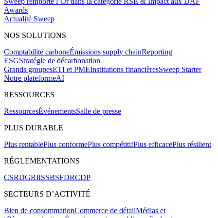
Sweep remporte l’Or dans la catégorie RSE & Impact aux DAF
Awards
Actualité Sweep
NOS SOLUTIONS
Comptabilité carbone
Émissions supply chain
Reporting
ESG
Stratégie de décarbonation
Grands groupes
ETI et PME
Institutions financières
Sweep Starter
Notre plateforme
AI
RESSOURCES
Ressources
Événements
Salle de presse
PLUS DURABLE
Plus rentable
Plus conforme
Plus compétitif
Plus efficace
Plus résilient
RÉGLEMENTATIONS
CSRD
GRI
ISSB
SFDR
CDP
SECTEURS D’ACTIVITÉ
Bien de consommation
Commerce de détail
Médias et