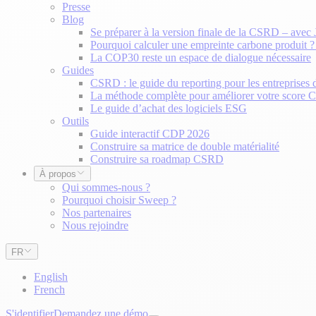
Presse
Blog
Se préparer à la version finale de la CSRD – avec
Pourquoi calculer une empreinte carbone produit 
La COP30 reste un espace de dialogue nécessaire
Guides
CSRD : le guide du reporting pour les entreprises 
La méthode complète pour améliorer votre score
Le guide d’achat des logiciels ESG
Outils
Guide interactif CDP 2026
Construire sa matrice de double matérialité
Construire sa roadmap CSRD
À propos
Qui sommes-nous ?
Pourquoi choisir Sweep ?
Nos partenaires
Nous rejoindre
FR
English
French
S'identifier
Demandez une démo