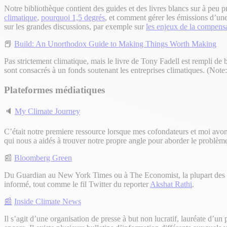
Notre bibliothèque contient des guides et des livres blancs sur à peu
climatique
,
pourquoi 1,5 degrés
, et comment gérer les émissions d’une
sur les grandes discussions, par exemple sur
les enjeux de la compens
📕
Build: An Unorthodox Guide to Making Things Worth Making
Pas strictement climatique, mais le livre de Tony Fadell est rempli de b
sont consacrés à un fonds soutenant les entreprises climatiques. (Not
Plateformes médiatiques
🔈
My Climate Journey
C’était notre premiere ressource lorsque mes cofondateurs et moi avo
qui nous a aidés à trouver notre propre angle pour aborder le problèm
📰
Bloomberg Green
Du Guardian au New York Times ou à The Economist, la plupart des gr
informé, tout comme le fil Twitter du reporter
Akshat Rathi
.
📰
Inside Climate News
Il s’agit d’une organisation de presse à but non lucratif, lauréate d’un 