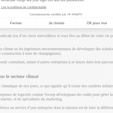
remember things like your login info and site preferences.
til pour lutter contre le changement climat
Lire la politique de confidentialité
Consentements certifiés par
un moyen de lutter contre le changement climatique.
Fermer
Je choisis
OK pour moi
on radicale (ou d’un choix merveilleux si vous êtes au début de votre vie
s du climat ou les ingénieurs environnementaux de développer des solu
e construction à base de champignons).
nir consultant, aidant d’autres entreprises à se lancer dans leur parcour
ns le secteur climat
climatique de nos jours, ce qui signifie qu’il existe des carrières infinie
eprises de logiciels comme Sweep développant des outils pour gérer la tr
ruteurs. et de spécialistes du marketing.
ence au service d’une entreprise dont la mission est de faire la différen