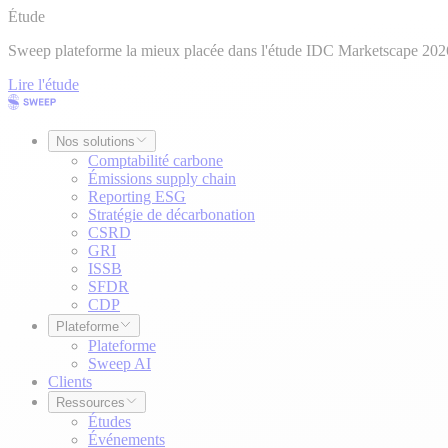
Étude
Sweep plateforme la mieux placée dans l'étude IDC Marketscape 202
Lire l'étude
Nos solutions
Comptabilité carbone
Émissions supply chain
Reporting ESG
Stratégie de décarbonation
CSRD
GRI
ISSB
SFDR
CDP
Plateforme
Plateforme
Sweep AI
Clients
Ressources
Études
Événements