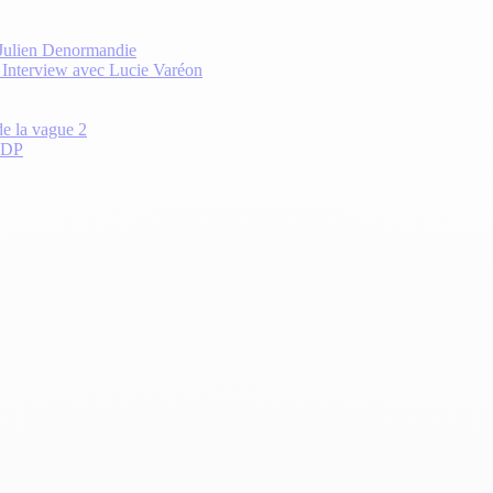
 Julien Denormandie
? Interview avec Lucie Varéon
de la vague 2
 CDP