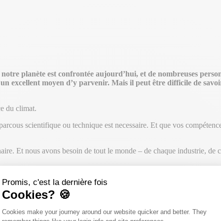
 notre planète est confrontée aujourd’hui, et de nombreuses perso
 un excellent moyen d’y parvenir. Mais il peut être difficile de s
e du climat.
rcous scientifique ou technique est necessaire. Et que vos compétences
linaire. Et nous avons besoin de tout le monde – de chaque industrie, d
is entendu parler du Protocole GHG ou des objectifs scientifiques en m
Promis, c'est la dernière fois
helle et à lutter contre le changement climatique.
Cookies? 🍪
nces de l’environnement ou en génie civil. Mais j’ai trouvé un moyen de
Plateforme de Gestion du Consentemen
t.
Cookies make your journey around our website quicker and better. They
Axeptio consent