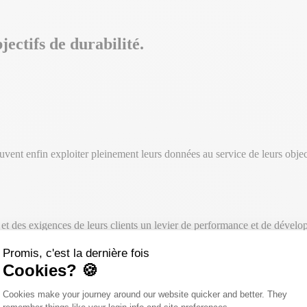
ectifs de durabilité.
vent enfin exploiter pleinement leurs données au service de leurs object
et des exigences de leurs clients un levier de performance et de dével
Promis, c'est la dernière fois
Cookies? 🍪
Plateforme de Gestion du Consentemen
pacts ESG de leurs portefeuilles d’investissement.
Cookies make your journey around our website quicker and better. They
Axeptio consent