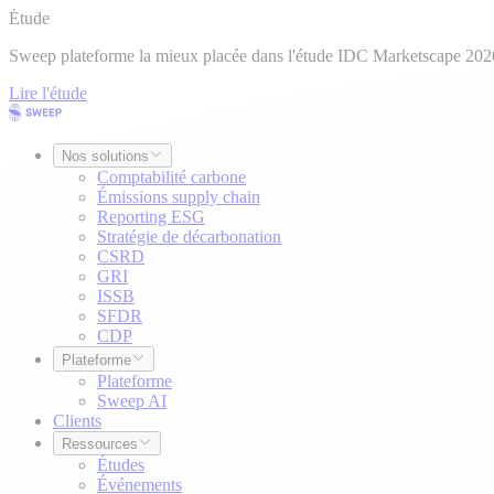
Étude
Sweep plateforme la mieux placée dans l'étude IDC Marketscape 202
Lire l'étude
Nos solutions
Comptabilité carbone
Émissions supply chain
Reporting ESG
Stratégie de décarbonation
CSRD
GRI
ISSB
SFDR
CDP
Plateforme
Plateforme
Sweep AI
Clients
Ressources
Études
Événements