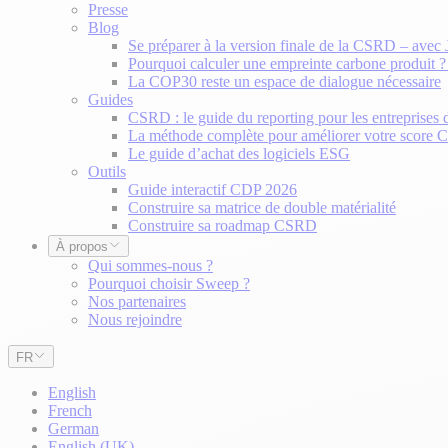
Presse
Blog
Se préparer à la version finale de la CSRD – avec
Pourquoi calculer une empreinte carbone produit 
La COP30 reste un espace de dialogue nécessaire
Guides
CSRD : le guide du reporting pour les entreprises 
La méthode complète pour améliorer votre score
Le guide d’achat des logiciels ESG
Outils
Guide interactif CDP 2026
Construire sa matrice de double matérialité
Construire sa roadmap CSRD
À propos
Qui sommes-nous ?
Pourquoi choisir Sweep ?
Nos partenaires
Nous rejoindre
FR
English
French
German
English (UK)