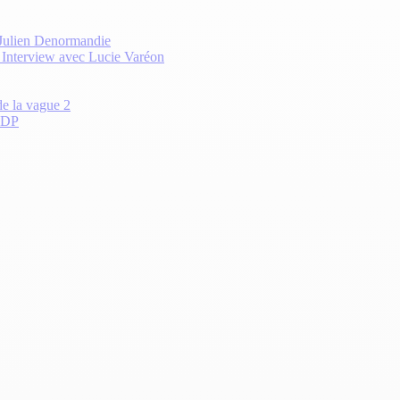
 Julien Denormandie
? Interview avec Lucie Varéon
de la vague 2
 CDP