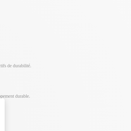
ifs de durabilité.
oppement durable.
t : Personnalisez vos Options