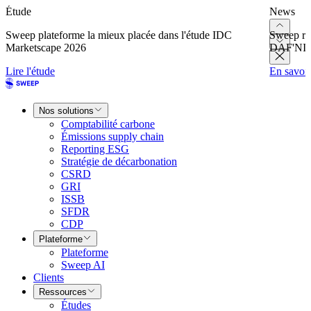
Étude
News
Sweep plateforme la mieux placée dans l'étude IDC
Sweep re
Marketscape 2026
DAF'NI
Lire l'étude
En savoir
Nos solutions
Comptabilité carbone
Émissions supply chain
Reporting ESG
Stratégie de décarbonation
CSRD
GRI
ISSB
SFDR
CDP
Plateforme
Plateforme
Sweep AI
Clients
Ressources
Études