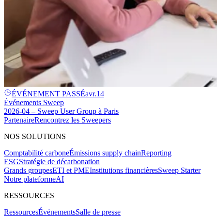
ÉVÉNEMENT PASSÉ
avr.
14
Événements Sweep
2026-04 – Sweep User Group à Paris
Partenaire
Rencontrez les Sweepers
NOS SOLUTIONS
Comptabilité carbone
Émissions supply chain
Reporting
ESG
Stratégie de décarbonation
Grands groupes
ETI et PME
Institutions financières
Sweep Starter
Notre plateforme
AI
RESSOURCES
Ressources
Événements
Salle de presse