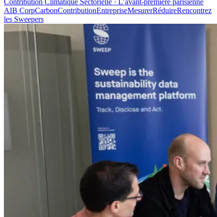
Contribution Climatique Sectorielle · L’avant-première parisienne
AI
B Corp
Carbon
Contribution
Entreprise
Mesurer
Réduire
Rencontrez
les Sweepers