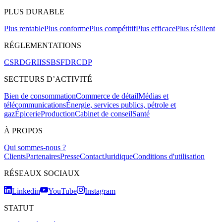
PLUS DURABLE
Plus rentable
Plus conforme
Plus compétitif
Plus efficace
Plus résilient
RÉGLEMENTATIONS
CSRD
GRI
ISSB
SFDR
CDP
SECTEURS D’ACTIVITÉ
Bien de consommation
Commerce de détail
Médias et
télécommunications
Énergie, services publics, pétrole et
gaz
Épicerie
Production
Cabinet de conseil
Santé
À PROPOS
Qui sommes-nous ?
Clients
Partenaires
Presse
Contact
Juridique
Conditions d'utilisation
RÉSEAUX SOCIAUX
Linkedin
YouTube
Instagram
STATUT