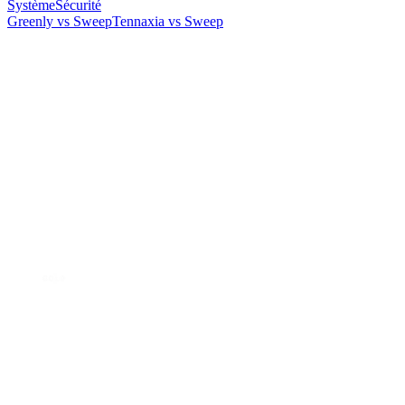
Système
Sécurité
Greenly vs Sweep
Tennaxia vs Sweep