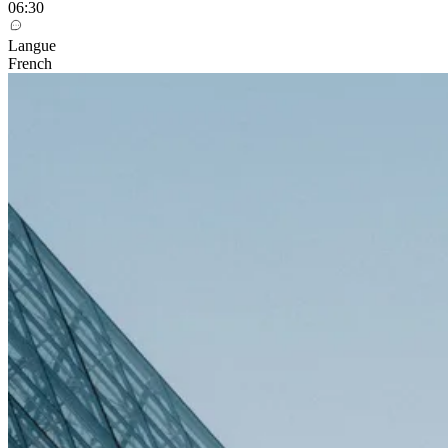
06:30
Langue
French