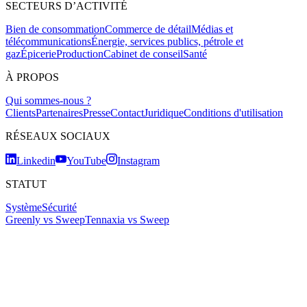
SECTEURS D’ACTIVITÉ
Bien de consommation
Commerce de détail
Médias et
télécommunications
Énergie, services publics, pétrole et
gaz
Épicerie
Production
Cabinet de conseil
Santé
À PROPOS
Qui sommes-nous ?
Clients
Partenaires
Presse
Contact
Juridique
Conditions d'utilisation
RÉSEAUX SOCIAUX
Linkedin
YouTube
Instagram
STATUT
Système
Sécurité
Greenly vs Sweep
Tennaxia vs Sweep