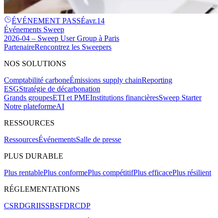
ÉVÉNEMENT PASSÉ
avr.
14
Événements Sweep
2026-04 – Sweep User Group à Paris
Partenaire
Rencontrez les Sweepers
NOS SOLUTIONS
Comptabilité carbone
Émissions supply chain
Reporting
ESG
Stratégie de décarbonation
Grands groupes
ETI et PME
Institutions financières
Sweep Starter
Notre plateforme
AI
RESSOURCES
Ressources
Événements
Salle de presse
PLUS DURABLE
Plus rentable
Plus conforme
Plus compétitif
Plus efficace
Plus résilient
RÉGLEMENTATIONS
CSRD
GRI
ISSB
SFDR
CDP