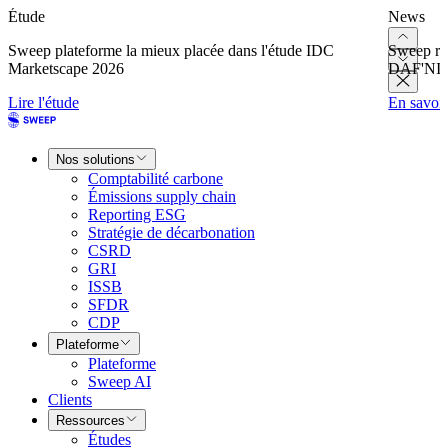
Étude
News
Sweep plateforme la mieux placée dans l'étude IDC
Sweep re
Marketscape 2026
DAF'NI
Lire l'étude
En savoir
Nos solutions
Comptabilité carbone
Émissions supply chain
Reporting ESG
Stratégie de décarbonation
CSRD
GRI
ISSB
SFDR
CDP
Plateforme
Plateforme
Sweep AI
Clients
Ressources
Études