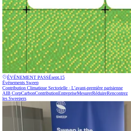
ÉVÉNEMENT PASSÉ
sept.
15
Événements Sweep
Contribution Climatique Sectorielle · L’avant-première parisienne
AI
B Corp
Carbon
Contribution
Entreprise
Mesurer
Réduire
Rencontrez
les Sweepers