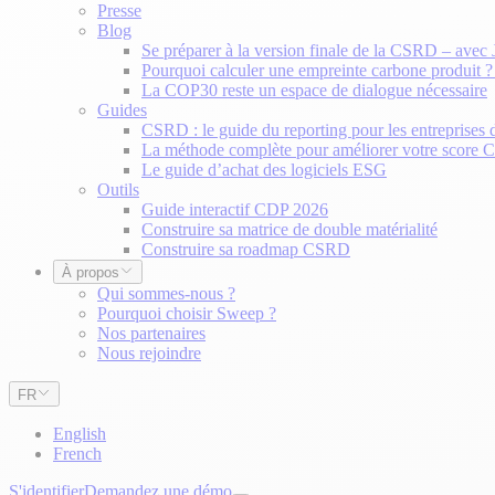
Presse
Blog
Se préparer à la version finale de la CSRD – avec
Pourquoi calculer une empreinte carbone produit 
La COP30 reste un espace de dialogue nécessaire
Guides
CSRD : le guide du reporting pour les entreprises 
La méthode complète pour améliorer votre score
Le guide d’achat des logiciels ESG
Outils
Guide interactif CDP 2026
Construire sa matrice de double matérialité
Construire sa roadmap CSRD
À propos
Qui sommes-nous ?
Pourquoi choisir Sweep ?
Nos partenaires
Nous rejoindre
FR
English
French
S'identifier
Demandez une démo