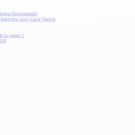
 Julien Denormandie
? Interview avec Lucie Varéon
de la vague 2
 CDP