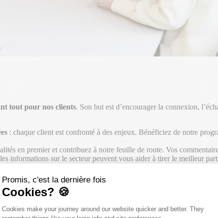
t tout pour nos clients
. Son but est d’encourager la connexion, l’éch
ées
: chaque client est confronté à des enjeux. Bénéficiez de notre pr
alités en premier et contribuez à notre feuille de route. Vos commentair
t les informations sur le secteur peuvent vous aider à tirer le meilleur 
Promis, c'est la dernière fois
able
grâce à des outils et des processus plus efficaces.
Cookies? 🍪
Plateforme de Gestion du Consentemen
Cookies make your journey around our website quicker and better. They
Axeptio consent