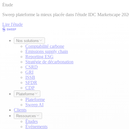
Étude
Sweep plateforme la mieux placée dans l'étude IDC Marketscape 202
Lire l'étude
Nos solutions
Comptabilité carbone
Émissions supply chain
Reporting ESG
Stratégie de décarbonation
CSRD
GRI
ISSB
SFDR
CDP
Plateforme
Plateforme
Sweep AI
Clients
Ressources
Études
Événements