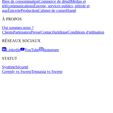
Bien de consommation
Commerce de détail
Médias et
télécommunications
Énergie, services publics, pétrole et
gaz
Épicerie
Production
Cabinet de conseil
Santé
À PROPOS
Qui sommes-nous ?
Clients
Partenaires
Presse
Contact
Juridique
Conditions d'utilisation
RÉSEAUX SOCIAUX
Linkedin
YouTube
Instagram
STATUT
Système
Sécurité
Greenly vs Sweep
Tennaxia vs Sweep