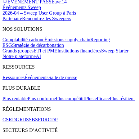
ÉVÉNEMENT PASSÉ
avr.
14
Événements Sweep
2026-04 – Sweep User Group à Paris
Partenaire
Rencontrez les Sweepers
NOS SOLUTIONS
Comptabilité carbone
Émissions supply chain
Reporting
ESG
Stratégie de décarbonation
Grands groupes
ETI et PME
Institutions financières
Sweep Starter
Notre plateforme
AI
RESSOURCES
Ressources
Événements
Salle de presse
PLUS DURABLE
Plus rentable
Plus conforme
Plus compétitif
Plus efficace
Plus résilient
RÉGLEMENTATIONS
CSRD
GRI
ISSB
SFDR
CDP
SECTEURS D’ACTIVITÉ