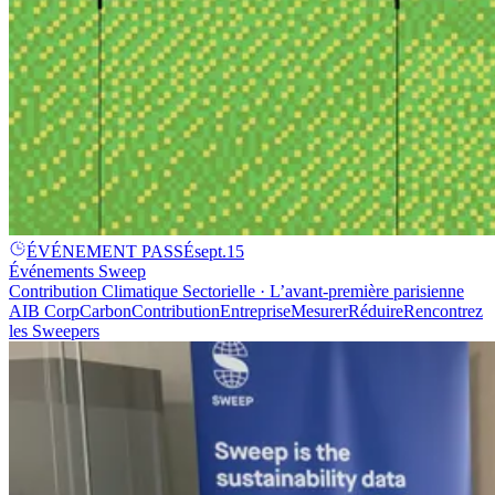
ÉVÉNEMENT PASSÉ
sept.
15
Événements Sweep
Contribution Climatique Sectorielle · L’avant-première parisienne
AI
B Corp
Carbon
Contribution
Entreprise
Mesurer
Réduire
Rencontrez
les Sweepers