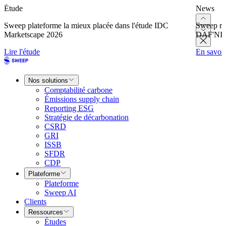
Étude
News
Sweep plateforme la mieux placée dans l'étude IDC
Sweep re
Marketscape 2026
DAF'NI
Lire l'étude
En savoir
Nos solutions
Comptabilité carbone
Émissions supply chain
Reporting ESG
Stratégie de décarbonation
CSRD
GRI
ISSB
SFDR
CDP
Plateforme
Plateforme
Sweep AI
Clients
Ressources
Études