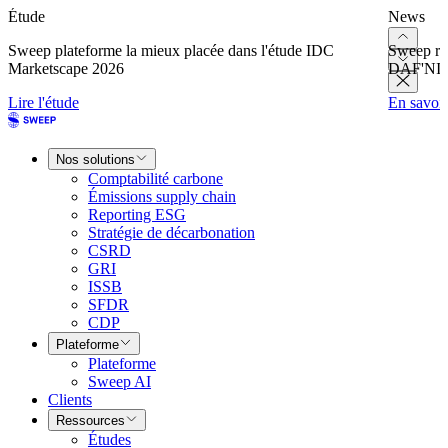
Étude
News
Sweep plateforme la mieux placée dans l'étude IDC
Sweep re
Marketscape 2026
DAF'NI
Lire l'étude
En savoir
Nos solutions
Comptabilité carbone
Émissions supply chain
Reporting ESG
Stratégie de décarbonation
CSRD
GRI
ISSB
SFDR
CDP
Plateforme
Plateforme
Sweep AI
Clients
Ressources
Études