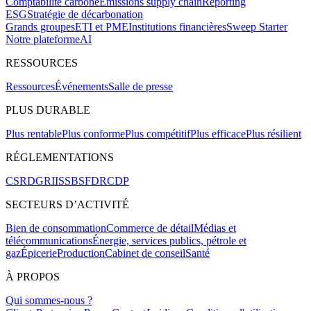
Comptabilité carbone
Émissions supply chain
Reporting
ESG
Stratégie de décarbonation
Grands groupes
ETI et PME
Institutions financières
Sweep Starter
Notre plateforme
AI
RESSOURCES
Ressources
Événements
Salle de presse
PLUS DURABLE
Plus rentable
Plus conforme
Plus compétitif
Plus efficace
Plus résilient
RÉGLEMENTATIONS
CSRD
GRI
ISSB
SFDR
CDP
SECTEURS D’ACTIVITÉ
Bien de consommation
Commerce de détail
Médias et
télécommunications
Énergie, services publics, pétrole et
gaz
Épicerie
Production
Cabinet de conseil
Santé
À PROPOS
Qui sommes-nous ?