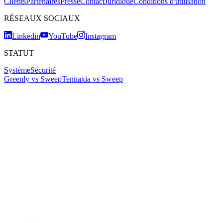
Clients
Partenaires
Presse
Contact
Juridique
Conditions d'utilisation
RÉSEAUX SOCIAUX
Linkedin
YouTube
Instagram
STATUT
Système
Sécurité
Greenly vs Sweep
Tennaxia vs Sweep