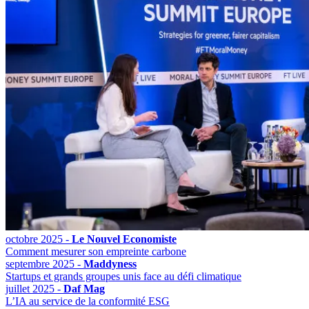
octobre 2025 -
Le Nouvel Economiste
Comment mesurer son empreinte carbone
septembre 2025 -
Maddyness
Startups et grands groupes unis face au défi climatique
juillet 2025 -
Daf Mag
L’IA au service de la conformité ESG