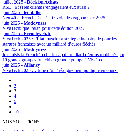
juillet 2025 -
Décision Achats
RSE : Et si les clients s’engageaient eux aussi ?
juin 2025 -
techtalks
Next40 et French Tech 120 : voici les gagnants de 2025
juin 2025 -
Maddyness
VivaTech: quel bilan pour cette édition 2025
juin 2025 -
Frenchweb.fr
VivaTech 2025 : l’État muscle sa stratégie industrielle pour les
startups françaises avec un milliard d’euros fléchés
juin 2025 -
Maddyness
Je choisis la French Tech : le cap du milliard d’euros mobilisés par
10 grands groupes franchi en grande pompe à VivaTech
juin 2025 -
Alliancy
VivaTech 2025 : vitrine d’un “réalignement politique en cours”
1
2
3
4
5
...
10
NOS SOLUTIONS