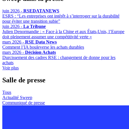
juin 2026 -
RSEDATANEWS
ESRS : “Les entreprises ont intérêt à s’interroger sur la durabilité
pour éviter une transition subie”
juin 2026 -
La Tribune
Julien Denormandie : « Face à la Chine et aux États-Unis, l’Europe
doit pleinement assumer une compétitivité verte »
mars 2026 -
RSE Data News
Comment l’IA bouleverse les achats durables
mars 2026 -
Décision Achats
Durcissement des cadres RSE : changement de donne pour les
achats
Voir plus
Salle de presse
Tous
Actualité Sweep
Communiqué de presse