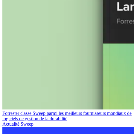
Forrester classe Sweep parmi les meilleurs fournisseurs mondiaux de
logiciels de gestion de la durabilité
Actualité Sweep