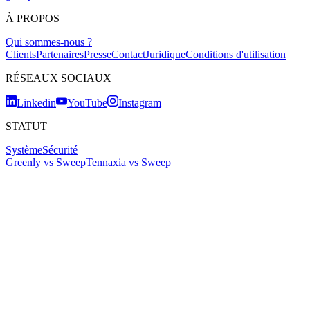
À PROPOS
Qui sommes-nous ?
Clients
Partenaires
Presse
Contact
Juridique
Conditions d'utilisation
RÉSEAUX SOCIAUX
Linkedin
YouTube
Instagram
STATUT
Système
Sécurité
Greenly vs Sweep
Tennaxia vs Sweep