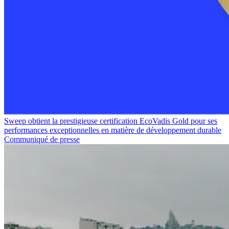
Sweep obtient la prestigieuse certification EcoVadis Gold pour ses
performances exceptionnelles en matière de développement durable
Communiqué de presse