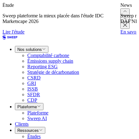
Étude
News
Sweep plateforme la mieux placée dans l'étude IDC
Sweep re
Marketscape 2026
DAF'NI
Lire l'étude
En savoir
Nos solutions
Comptabilité carbone
Émissions supply chain
Reporting ESG
Stratégie de décarbonation
CSRD
GRI
ISSB
SFDR
CDP
Plateforme
Plateforme
Sweep AI
Clients
Ressources
Études