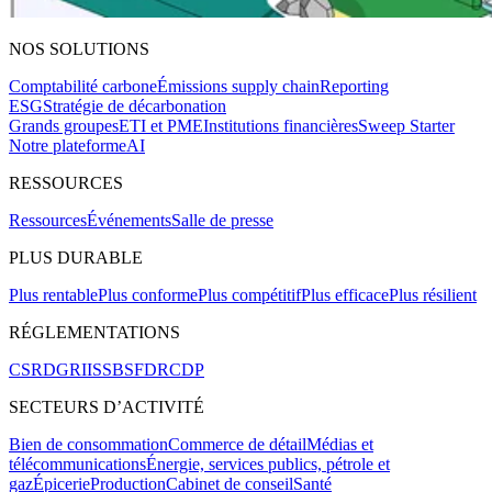
NOS SOLUTIONS
Comptabilité carbone
Émissions supply chain
Reporting
ESG
Stratégie de décarbonation
Grands groupes
ETI et PME
Institutions financières
Sweep Starter
Notre plateforme
AI
RESSOURCES
Ressources
Événements
Salle de presse
PLUS DURABLE
Plus rentable
Plus conforme
Plus compétitif
Plus efficace
Plus résilient
RÉGLEMENTATIONS
CSRD
GRI
ISSB
SFDR
CDP
SECTEURS D’ACTIVITÉ
Bien de consommation
Commerce de détail
Médias et
télécommunications
Énergie, services publics, pétrole et
gaz
Épicerie
Production
Cabinet de conseil
Santé