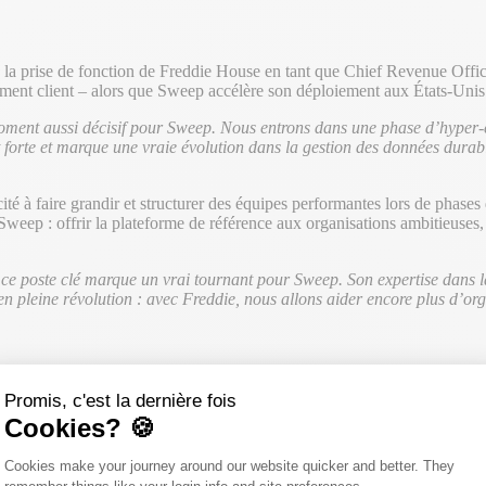
a prise de fonction de Freddie House en tant que Chief Revenue Officer.
ent client – alors que Sweep accélère son déploiement aux États-Unis 
 moment aussi décisif pour Sweep. Nous entrons dans une phase d’hype
 forte et marque une vraie évolution dans la gestion des données durable
cité à faire grandir et structurer des équipes performantes lors de phase
 Sweep : offrir la plateforme de référence aux organisations ambitieuse
 ce poste clé marque un vrai tournant pour Sweep. Son expertise dans l
n pleine révolution : avec Freddie, nous allons aider encore plus d’or
Promis, c'est la dernière fois
Cookies? 🍪
 commerciales de premier plan, chez Sweep comme ailleurs, notamment 
 des enjeux commerciaux : développement, acquisition de nouveaux clien
Plateforme de Gestion du Consentemen
Cookies make your journey around our website quicker and better. They
 Nord (où nous comptons déjà des clients tels que Crocs, Travel + Le
Axeptio consent