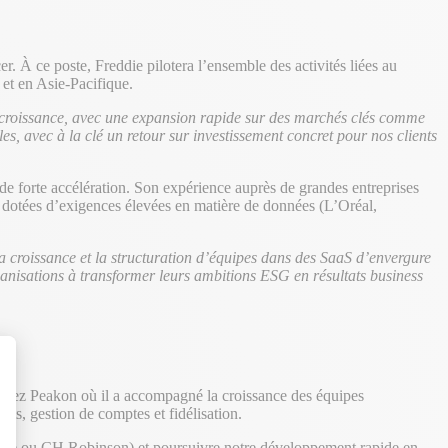
 À ce poste, Freddie pilotera l’ensemble des activités liées au
et en Asie-Pacifique.
r-croissance, avec une expansion rapide sur des marchés clés comme
s, avec à la clé un retour sur investissement concret pour nos clients
s de forte accélération. Son expérience auprès de grandes entreprises
s, dotées d’exigences élevées en matière de données (L’Oréal,
a croissance et la structuration d’équipes dans des SaaS d’envergure
ganisations à transformer leurs ambitions ESG en résultats business
chez Peakon où il a accompagné la croissance des équipes
ts, gestion de comptes et fidélisation.
t : Personnalisez vos Options
isure ou CH Robinson) et poursuivre notre développement rapide en