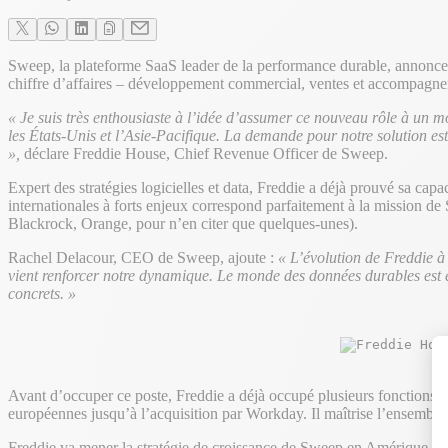
Sweep, la plateforme SaaS leader de la performance durable, annonce l
chiffre d’affaires – développement commercial, ventes et accompagnem
« Je suis très enthousiaste à l’idée d’assumer ce nouveau rôle à un
les États-Unis et l’Asie-Pacifique. La demande pour notre solution est
»,
déclare Freddie House, Chief Revenue Officer de Sweep.
Expert des stratégies logicielles et data, Freddie a déjà prouvé sa capa
internationales à forts enjeux correspond parfaitement à la mission de
Blackrock, Orange, pour n’en citer que quelques-unes).
Rachel Delacour, CEO de Sweep, ajoute :
« L’évolution de Freddie à
vient renforcer notre dynamique. Le monde des données durables est e
concrets. »
Avant d’occuper ce poste, Freddie a déjà occupé plusieurs fonctions
européennes jusqu’à l’acquisition par Workday. Il maîtrise l’ensemble
Freddie va mener la stratégie de croissance de Sweep en Amérique du