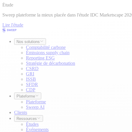
Étude
Sweep plateforme la mieux placée dans l'étude IDC Marketscape 202
Lire l'étude
Nos solutions
Comptabilité carbone
Émissions supply chain
Reporting ESG
Stratégie de décarbonation
CSRD
GRI
ISSB
SFDR
CDP
Plateforme
Plateforme
Sweep AI
Clients
Ressources
Études
Événements