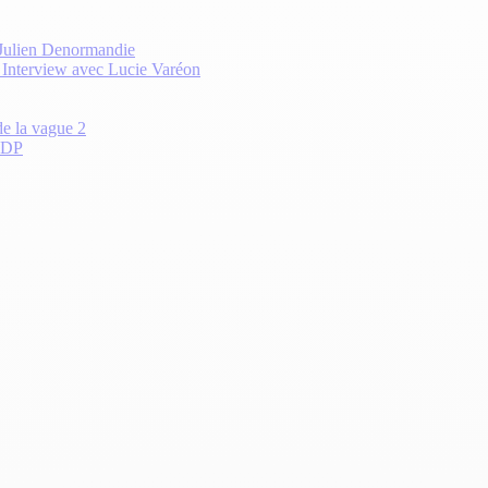
 Julien Denormandie
? Interview avec Lucie Varéon
de la vague 2
 CDP