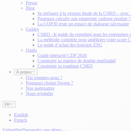
Presse
Blog
Se préparer à la version finale de la CSRD – avec
Pourquoi calculer une empreinte carbone produit 
La COP30 reste un espace de dialogue nécessaire
Guides
CSRD : le guide du reporting pour les entreprises 
La méthode complète pour améliorer votre score
Le guide d’achat des logiciels ESG
Outils
Guide interactif CDP 2026
Construire sa matrice de double matérialité
Construire sa roadmap CSRD
À propos
Qui sommes-nous ?
Pourquoi choisir Sweep ?
Nos partenaires
Nous rejoindre
FR
English
French
S'identifier
Demandez une démo