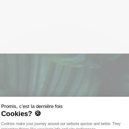
Promis, c'est la dernière fois
Cookies? 🍪
Plateforme de Gestion du Consentemen
Cookies make your journey around our website quicker and better. They
Axeptio consent