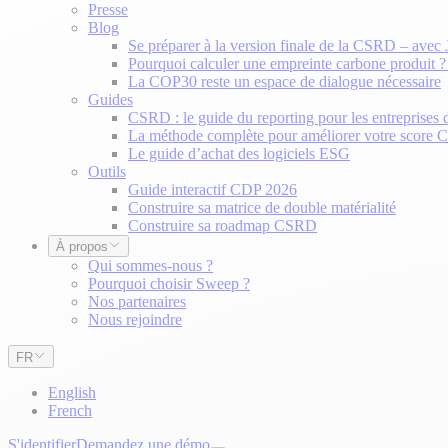
Presse
Blog
Se préparer à la version finale de la CSRD – avec
Pourquoi calculer une empreinte carbone produit 
La COP30 reste un espace de dialogue nécessaire
Guides
CSRD : le guide du reporting pour les entreprises 
La méthode complète pour améliorer votre score
Le guide d’achat des logiciels ESG
Outils
Guide interactif CDP 2026
Construire sa matrice de double matérialité
Construire sa roadmap CSRD
À propos
Qui sommes-nous ?
Pourquoi choisir Sweep ?
Nos partenaires
Nous rejoindre
FR
English
French
S'identifier
Demandez une démo