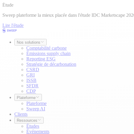
Étude
Sweep plateforme la mieux placée dans l'étude IDC Marketscape 202
Lire l'étude
Nos solutions
Comptabilité carbone
Émissions supply chain
Reporting ESG
Stratégie de décarbonation
CSRD
GRI
ISSB
SFDR
CDP
Plateforme
Plateforme
Sweep AI
Clients
Ressources
Études
Événements