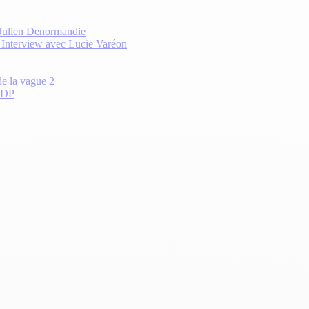
 Julien Denormandie
? Interview avec Lucie Varéon
de la vague 2
 CDP