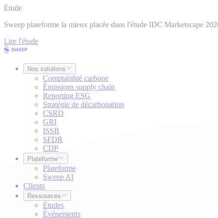
Étude
Sweep plateforme la mieux placée dans l'étude IDC Marketscape 202
Lire l'étude
Nos solutions
Comptabilité carbone
Émissions supply chain
Reporting ESG
Stratégie de décarbonation
CSRD
GRI
ISSB
SFDR
CDP
Plateforme
Plateforme
Sweep AI
Clients
Ressources
Études
Événements