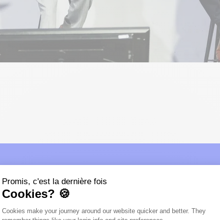
Promis, c'est la dernière fois
Cookies? 🍪
Plateforme de Gestion du Consentemen
Cookies make your journey around our website quicker and better. They
Axeptio consent