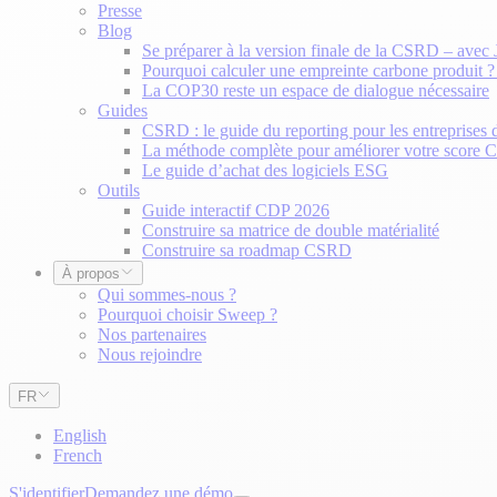
Presse
Blog
Se préparer à la version finale de la CSRD – avec
Pourquoi calculer une empreinte carbone produit 
La COP30 reste un espace de dialogue nécessaire
Guides
CSRD : le guide du reporting pour les entreprises 
La méthode complète pour améliorer votre score
Le guide d’achat des logiciels ESG
Outils
Guide interactif CDP 2026
Construire sa matrice de double matérialité
Construire sa roadmap CSRD
À propos
Qui sommes-nous ?
Pourquoi choisir Sweep ?
Nos partenaires
Nous rejoindre
FR
English
French
S'identifier
Demandez une démo