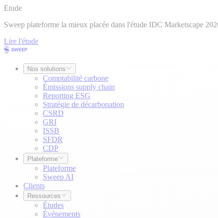
Étude
Sweep plateforme la mieux placée dans l'étude IDC Marketscape 202
Lire l'étude
Nos solutions
Comptabilité carbone
Émissions supply chain
Reporting ESG
Stratégie de décarbonation
CSRD
GRI
ISSB
SFDR
CDP
Plateforme
Plateforme
Sweep AI
Clients
Ressources
Études
Événements