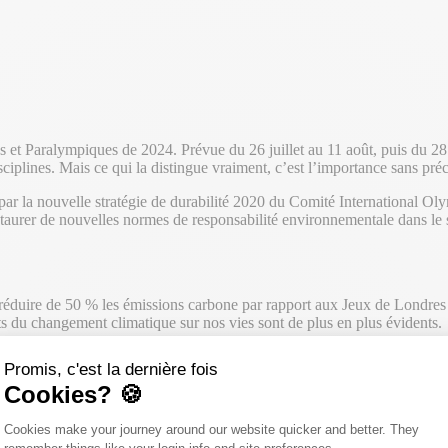
es et Paralympiques de 2024. Prévue du 26 juillet au 11 août, puis du 28 
iplines. Mais ce qui la distingue vraiment, c’est l’importance sans préc
 par la nouvelle stratégie de durabilité 2020 du Comité International Ol
taurer de nouvelles normes de responsabilité environnementale dans le s
réduire de 50 % les émissions carbone par rapport aux Jeux de Londres 
ts du changement climatique sur nos vies sont de plus en plus évidents.
Promis, c'est la dernière fois
Cookies? 🍪
 vers les énergies renouvelables :
Plateforme de Gestion du Consentemen
Cookies make your journey around our website quicker and better. They
qui ont fonctionné en grande partie sur des générateurs diesel, Paris 20
Axeptio consent