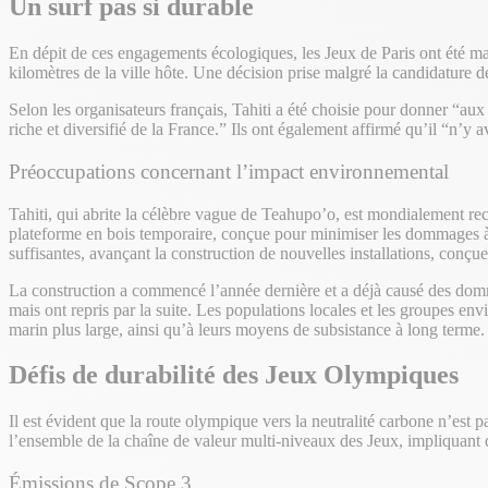
Un surf pas si durable
En dépit de ces engagements écologiques, les Jeux de Paris ont été ma
kilomètres de la ville hôte. Une décision prise malgré la candidature de 
Selon les organisateurs français, Tahiti a été choisie pour donner “au
riche et diversifié de la France.” Ils ont également affirmé qu’il “n’y 
Préoccupations concernant l’impact environnemental
Tahiti, qui abrite la célèbre vague de Teahupo’o, est mondialement re
plateforme en bois temporaire, conçue pour minimiser les dommages à l
suffisantes, avançant la construction de nouvelles installations, conç
La construction a commencé l’année dernière et a déjà causé des domma
mais ont repris par la suite. Les populations locales et les groupes e
marin plus large, ainsi qu’à leurs moyens de subsistance à long terme.
Défis de durabilité des Jeux Olympiques
Il est évident que la route olympique vers la neutralité carbone n’es
l’ensemble de la chaîne de valeur multi-niveaux des Jeux, impliquant d
Émissions de Scope 3