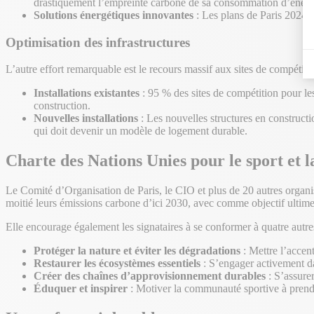
drastiquement l’empreinte carbone de sa consommation d’énerg
Solutions énergétiques innovantes
: Les plans de Paris 2024 i
Optimisation des infrastructures
L’autre effort remarquable est le recours massif aux sites de compétitio
Installations existantes
: 95 % des sites de compétition pour l
construction.
Nouvelles installations
: Les nouvelles structures en construct
qui doit devenir un modèle de logement durable.
Charte des Nations Unies pour le sport et l
Le Comité d’Organisation de Paris, le CIO et plus de 20 autres organis
moitié leurs émissions carbone d’ici 2030, avec comme objectif ultime 
Elle encourage également les signataires à se conformer à quatre autres
Protéger la nature et éviter les dégradations
: Mettre l’accent
Restaurer les écosystèmes essentiels
: S’engager activement da
Créer des chaînes d’approvisionnement durables
: S’assurer
Éduquer et inspirer
: Motiver la communauté sportive à prendr