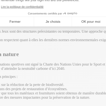
remember things like your login info and site preferences.
ie.
ncluent également l’utilisation d’énergies propres pour tous les sites e
Lire la politique de confidentialité
Consentements certifiés par
Fermer
Je choisis
OK pour moi
n déjà existants et temporaires :
es Jeux sont des structures préexistantes ou temporaires. Une approche
ion respectent quant à elles les dernières normes environnementales exig
a nature
ations sportives ont signé la Charte des Nations Unies pour le Sport et 
d’atteindre la neutralité carbone d’ici 2040.
 principes :
 sur la réduction de la perte de biodiversité.
ns des projets de restauration d’écosystèmes.
 que tous les matériaux et fournitures soient obtenus de manière durable
e des mesures impactantes pour la préservation de la nature.