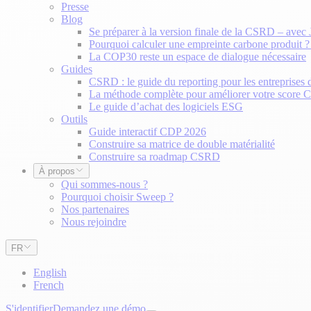
Presse
Blog
Se préparer à la version finale de la CSRD – avec
Pourquoi calculer une empreinte carbone produit 
La COP30 reste un espace de dialogue nécessaire
Guides
CSRD : le guide du reporting pour les entreprises 
La méthode complète pour améliorer votre score
Le guide d’achat des logiciels ESG
Outils
Guide interactif CDP 2026
Construire sa matrice de double matérialité
Construire sa roadmap CSRD
À propos
Qui sommes-nous ?
Pourquoi choisir Sweep ?
Nos partenaires
Nous rejoindre
FR
English
French
S'identifier
Demandez une démo