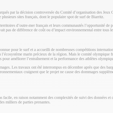
rqués par la décision controversée du Comité d’organisation des Jeux O
plusieurs sites français, dont le populaire spot de surf de Biarritz.
x territoires d’outre-mer français et leurs communautés l’opportunité de 
avait pas de différence de coût ou d’impact environnemental entre tous les
connue pour le surf et a accueilli de nombreuses compétitions internatio
’écosystème marin précieux de la région. Mais le comité olympique franç
ues pour améliorer l’entraînement et la performance des athlètes olympiq
ges. Les travaux ont été interrompus en décembre après que des barges t
nvironnementaux craignent que le projet ne cause des dommages supplément
t pas facile, en raison notamment des complexités de suivi des données
es milliers de parties prenantes.