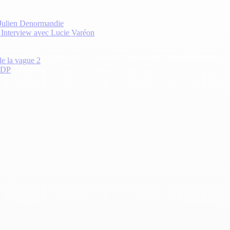
 Julien Denormandie
? Interview avec Lucie Varéon
de la vague 2
 CDP