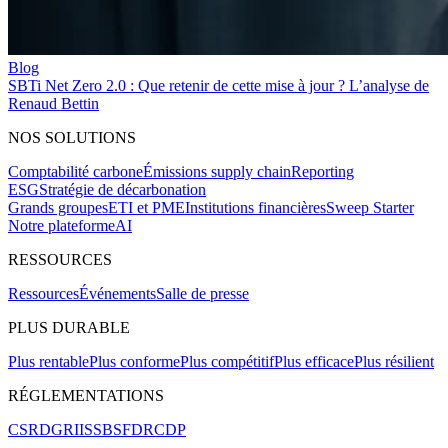
Blog
SBTi Net Zero 2.0 : Que retenir de cette mise à jour ? L’analyse de
Renaud Bettin
NOS SOLUTIONS
Comptabilité carbone
Émissions supply chain
Reporting
ESG
Stratégie de décarbonation
Grands groupes
ETI et PME
Institutions financières
Sweep Starter
Notre plateforme
AI
RESSOURCES
Ressources
Événements
Salle de presse
PLUS DURABLE
Plus rentable
Plus conforme
Plus compétitif
Plus efficace
Plus résilient
RÉGLEMENTATIONS
CSRD
GRI
ISSB
SFDR
CDP