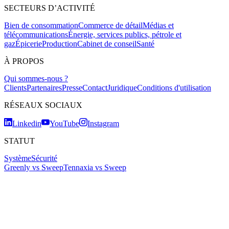
SECTEURS D’ACTIVITÉ
Bien de consommation
Commerce de détail
Médias et
télécommunications
Énergie, services publics, pétrole et
gaz
Épicerie
Production
Cabinet de conseil
Santé
À PROPOS
Qui sommes-nous ?
Clients
Partenaires
Presse
Contact
Juridique
Conditions d'utilisation
RÉSEAUX SOCIAUX
Linkedin
YouTube
Instagram
STATUT
Système
Sécurité
Greenly vs Sweep
Tennaxia vs Sweep