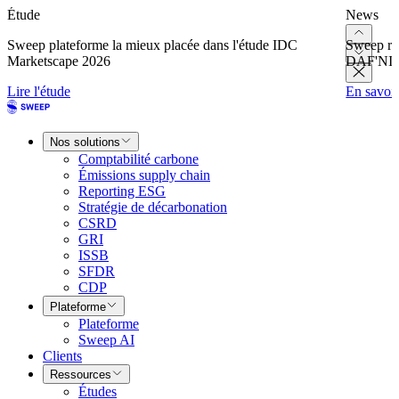
Étude
News
Sweep plateforme la mieux placée dans l'étude IDC
Sweep re
Marketscape 2026
DAF'NI
Lire l'étude
En savoir
Nos solutions
Comptabilité carbone
Émissions supply chain
Reporting ESG
Stratégie de décarbonation
CSRD
GRI
ISSB
SFDR
CDP
Plateforme
Plateforme
Sweep AI
Clients
Ressources
Études