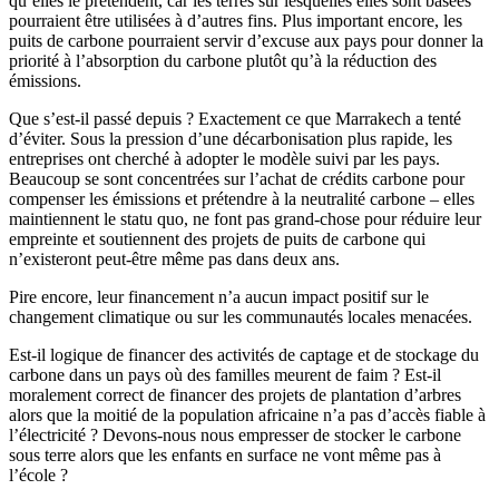
qu’elles le prétendent, car les terres sur lesquelles elles sont basées
pourraient être utilisées à d’autres fins. Plus important encore, les
puits de carbone pourraient servir d’excuse aux pays pour donner la
priorité à l’absorption du carbone plutôt qu’à la réduction des
émissions.
Que s’est-il passé depuis ? Exactement ce que Marrakech a tenté
d’éviter. Sous la pression d’une décarbonisation plus rapide, les
entreprises ont cherché à adopter le modèle suivi par les pays.
Beaucoup se sont concentrées sur l’achat de crédits carbone pour
compenser les émissions et prétendre à la neutralité carbone – elles
maintiennent le statu quo, ne font pas grand-chose pour réduire leur
empreinte et soutiennent des projets de puits de carbone qui
n’existeront peut-être même pas dans deux ans.
Pire encore, leur financement n’a aucun impact positif sur le
changement climatique ou sur les communautés locales menacées.
Est-il logique de financer des activités de captage et de stockage du
carbone dans un pays où des familles meurent de faim ? Est-il
moralement correct de financer des projets de plantation d’arbres
alors que la moitié de la population africaine n’a pas d’accès fiable à
l’électricité ? Devons-nous nous empresser de stocker le carbone
sous terre alors que les enfants en surface ne vont même pas à
l’école ?