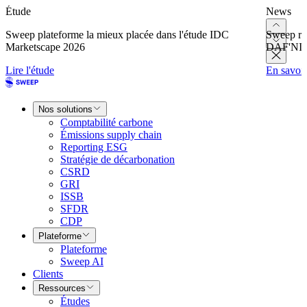
Étude
News
Sweep plateforme la mieux placée dans l'étude IDC
Sweep re
Marketscape 2026
DAF'NI
Lire l'étude
En savoir
Nos solutions
Comptabilité carbone
Émissions supply chain
Reporting ESG
Stratégie de décarbonation
CSRD
GRI
ISSB
SFDR
CDP
Plateforme
Plateforme
Sweep AI
Clients
Ressources
Études