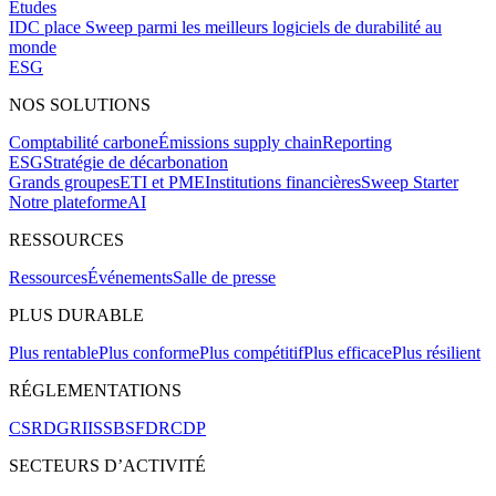
Études
IDC place Sweep parmi les meilleurs logiciels de durabilité au
monde
ESG
NOS SOLUTIONS
Comptabilité carbone
Émissions supply chain
Reporting
ESG
Stratégie de décarbonation
Grands groupes
ETI et PME
Institutions financières
Sweep Starter
Notre plateforme
AI
RESSOURCES
Ressources
Événements
Salle de presse
PLUS DURABLE
Plus rentable
Plus conforme
Plus compétitif
Plus efficace
Plus résilient
RÉGLEMENTATIONS
CSRD
GRI
ISSB
SFDR
CDP
SECTEURS D’ACTIVITÉ