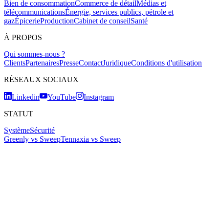
Bien de consommation
Commerce de détail
Médias et
télécommunications
Énergie, services publics, pétrole et
gaz
Épicerie
Production
Cabinet de conseil
Santé
À PROPOS
Qui sommes-nous ?
Clients
Partenaires
Presse
Contact
Juridique
Conditions d'utilisation
RÉSEAUX SOCIAUX
Linkedin
YouTube
Instagram
STATUT
Système
Sécurité
Greenly vs Sweep
Tennaxia vs Sweep