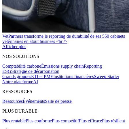
VetPartners transforme le reporting de durabilité de ses 550 cabinets
vétérinaires en atout business <br />
Afficher plus
NOS SOLUTIONS
Comptabilité carbone
Émissions supply chain
Reporting
ESG
Stratégie de décarbonation
Grands groupes
ETI et PME
Institutions financières
Sweep Starter
Notre plateforme
AI
RESSOURCES
Ressources
Événements
Salle de presse
PLUS DURABLE
Plus rentable
Plus conforme
Plus compétitif
Plus efficace
Plus résilient