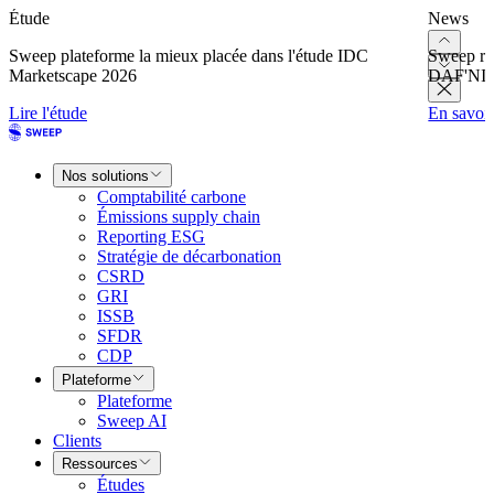
Étude
News
Sweep plateforme la mieux placée dans l'étude IDC
Sweep re
Marketscape 2026
DAF'NI
Lire l'étude
En savoir
Nos solutions
Comptabilité carbone
Émissions supply chain
Reporting ESG
Stratégie de décarbonation
CSRD
GRI
ISSB
SFDR
CDP
Plateforme
Plateforme
Sweep AI
Clients
Ressources
Études