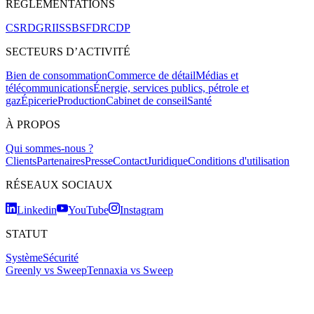
RÉGLEMENTATIONS
CSRD
GRI
ISSB
SFDR
CDP
SECTEURS D’ACTIVITÉ
Bien de consommation
Commerce de détail
Médias et
télécommunications
Énergie, services publics, pétrole et
gaz
Épicerie
Production
Cabinet de conseil
Santé
À PROPOS
Qui sommes-nous ?
Clients
Partenaires
Presse
Contact
Juridique
Conditions d'utilisation
RÉSEAUX SOCIAUX
Linkedin
YouTube
Instagram
STATUT
Système
Sécurité
Greenly vs Sweep
Tennaxia vs Sweep