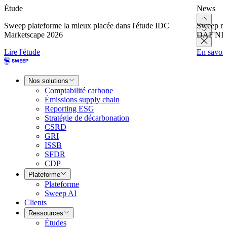
Étude
News
Sweep plateforme la mieux placée dans l'étude IDC
Sweep re
Marketscape 2026
DAF'NI
Lire l'étude
En savoir
Nos solutions
Comptabilité carbone
Émissions supply chain
Reporting ESG
Stratégie de décarbonation
CSRD
GRI
ISSB
SFDR
CDP
Plateforme
Plateforme
Sweep AI
Clients
Ressources
Études