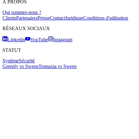
À PROPOS
Qui sommes-nous ?
Clients
Partenaires
Presse
Contact
Juridique
Conditions d'utilisation
RÉSEAUX SOCIAUX
Linkedin
YouTube
Instagram
STATUT
Système
Sécurité
Greenly vs Sweep
Tennaxia vs Sweep