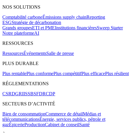
NOS SOLUTIONS
Comptabilité carbone
Émissions supply chain
Reporting
ESG
Stratégie de décarbonation
Grands groupes
ETI et PME
Institutions financières
Sweep Starter
Notre plateforme
AI
RESSOURCES
Ressources
Événements
Salle de presse
PLUS DURABLE
Plus rentable
Plus conforme
Plus compétitif
Plus efficace
Plus résilient
RÉGLEMENTATIONS
CSRD
GRI
ISSB
SFDR
CDP
SECTEURS D’ACTIVITÉ
Bien de consommation
Commerce de détail
Médias et
télécommunications
Énergie, services publics, pétrole et
gaz
Épicerie
Production
Cabinet de conseil
Santé