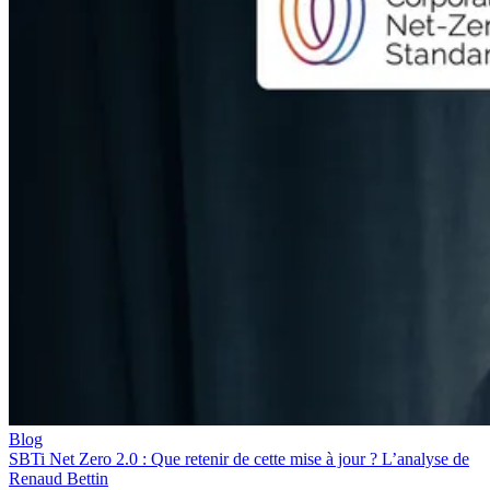
Blog
SBTi Net Zero 2.0 : Que retenir de cette mise à jour ? L’analyse de
Renaud Bettin