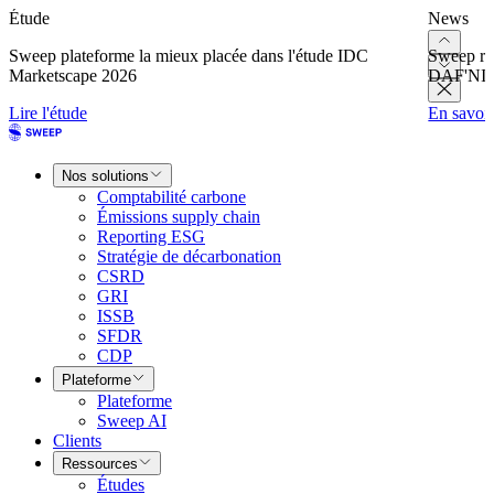
Étude
News
Sweep plateforme la mieux placée dans l'étude IDC
Sweep re
Marketscape 2026
DAF'NI
Lire l'étude
En savoir
Nos solutions
Comptabilité carbone
Émissions supply chain
Reporting ESG
Stratégie de décarbonation
CSRD
GRI
ISSB
SFDR
CDP
Plateforme
Plateforme
Sweep AI
Clients
Ressources
Études