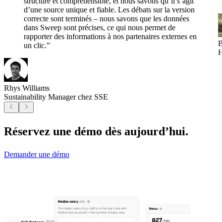
structuré et compréhensible, et nous savons qu’il s’agit
d’une source unique et fiable. Les débats sur la version
correcte sont terminés – nous savons que les données
dans Sweep sont précises, ce qui nous permet de
rapporter des informations à nos partenaires externes en
B
un clic.”
H
Rhys Williams
Sustainability Manager chez SSE
Réservez une démo dès aujourd’hui.
Demander une démo