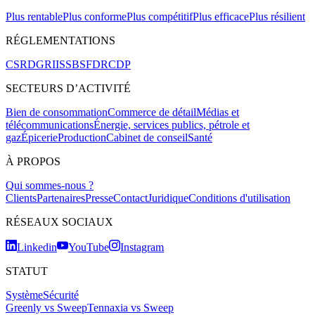
Plus rentable
Plus conforme
Plus compétitif
Plus efficace
Plus résilient
RÉGLEMENTATIONS
CSRD
GRI
ISSB
SFDR
CDP
SECTEURS D’ACTIVITÉ
Bien de consommation
Commerce de détail
Médias et
télécommunications
Énergie, services publics, pétrole et
gaz
Épicerie
Production
Cabinet de conseil
Santé
À PROPOS
Qui sommes-nous ?
Clients
Partenaires
Presse
Contact
Juridique
Conditions d'utilisation
RÉSEAUX SOCIAUX
Linkedin
YouTube
Instagram
STATUT
Système
Sécurité
Greenly vs Sweep
Tennaxia vs Sweep