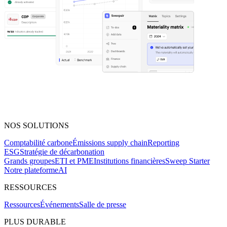
NOS SOLUTIONS
Comptabilité carbone
Émissions supply chain
Reporting
ESG
Stratégie de décarbonation
Grands groupes
ETI et PME
Institutions financières
Sweep Starter
Notre plateforme
AI
RESSOURCES
Ressources
Événements
Salle de presse
PLUS DURABLE