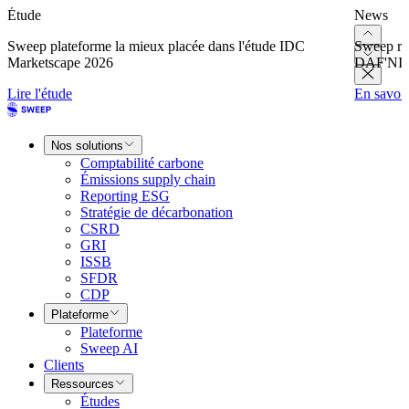
Étude
News
Sweep plateforme la mieux placée dans l'étude IDC
Sweep re
Marketscape 2026
DAF'NI
Lire l'étude
En savoir
Nos solutions
Comptabilité carbone
Émissions supply chain
Reporting ESG
Stratégie de décarbonation
CSRD
GRI
ISSB
SFDR
CDP
Plateforme
Plateforme
Sweep AI
Clients
Ressources
Études