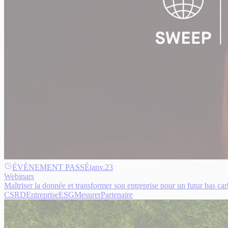
ÉVÉNEMENT PASSÉ
janv.
23
Webinars
Maîtriser la donnée et transformer son entreprise pour un futur bas ca
CSRD
Entreprise
ESG
Mesurer
Partenaire