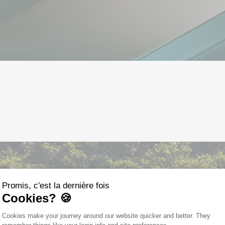
Promis, c'est la dernière fois
Cookies? 🍪
Plateforme de Gestion du Consentemen
Cookies make your journey around our website quicker and better. They
Axeptio consent