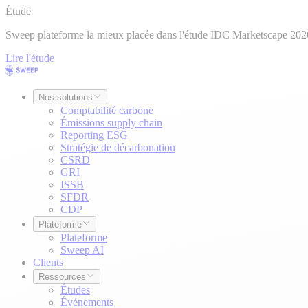
Étude
Sweep plateforme la mieux placée dans l'étude IDC Marketscape 202
Lire l'étude
Nos solutions
Comptabilité carbone
Émissions supply chain
Reporting ESG
Stratégie de décarbonation
CSRD
GRI
ISSB
SFDR
CDP
Plateforme
Plateforme
Sweep AI
Clients
Ressources
Études
Événements