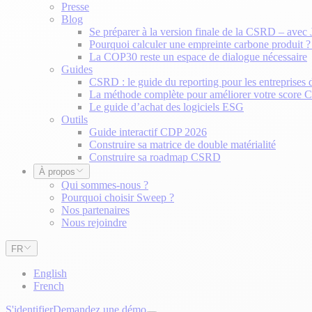
Presse
Blog
Se préparer à la version finale de la CSRD – avec
Pourquoi calculer une empreinte carbone produit 
La COP30 reste un espace de dialogue nécessaire
Guides
CSRD : le guide du reporting pour les entreprises 
La méthode complète pour améliorer votre score
Le guide d’achat des logiciels ESG
Outils
Guide interactif CDP 2026
Construire sa matrice de double matérialité
Construire sa roadmap CSRD
À propos
Qui sommes-nous ?
Pourquoi choisir Sweep ?
Nos partenaires
Nous rejoindre
FR
English
French
S'identifier
Demandez une démo