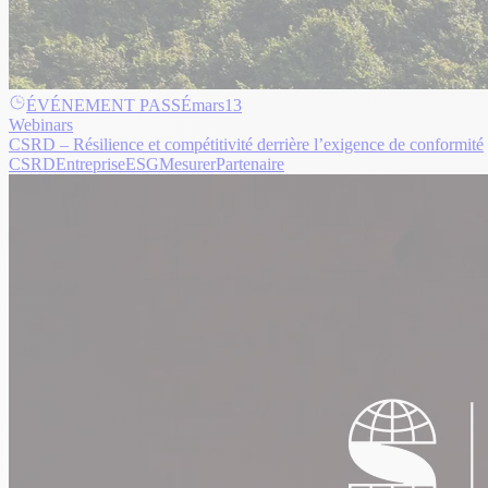
ÉVÉNEMENT PASSÉ
mars
13
Webinars
CSRD – Résilience et compétitivité derrière l’exigence de conformité
CSRD
Entreprise
ESG
Mesurer
Partenaire