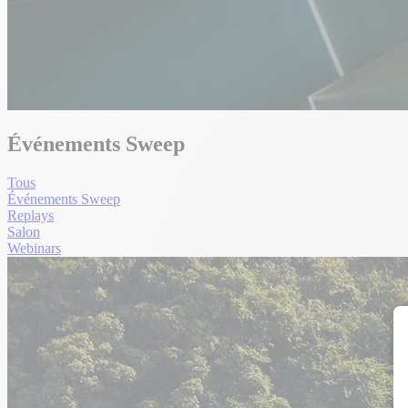
Événements Sweep
Tous
Événements Sweep
Replays
Salon
Webinars