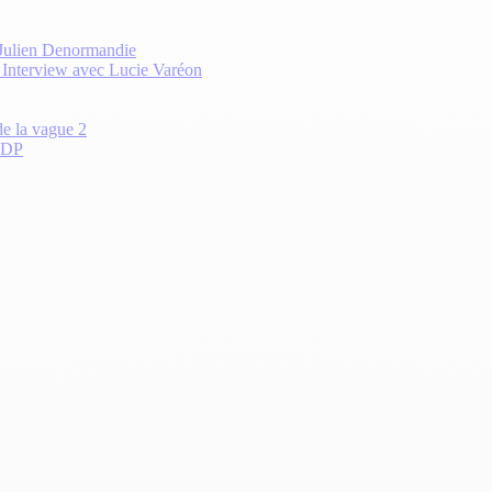
 Julien Denormandie
? Interview avec Lucie Varéon
de la vague 2
 CDP