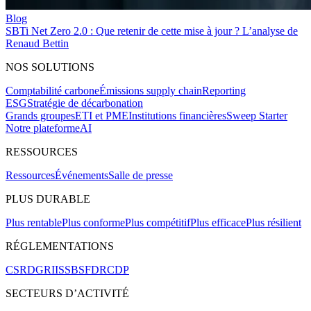
Blog
SBTi Net Zero 2.0 : Que retenir de cette mise à jour ? L’analyse de
Renaud Bettin
NOS SOLUTIONS
Comptabilité carbone
Émissions supply chain
Reporting
ESG
Stratégie de décarbonation
Grands groupes
ETI et PME
Institutions financières
Sweep Starter
Notre plateforme
AI
RESSOURCES
Ressources
Événements
Salle de presse
PLUS DURABLE
Plus rentable
Plus conforme
Plus compétitif
Plus efficace
Plus résilient
RÉGLEMENTATIONS
CSRD
GRI
ISSB
SFDR
CDP
SECTEURS D’ACTIVITÉ