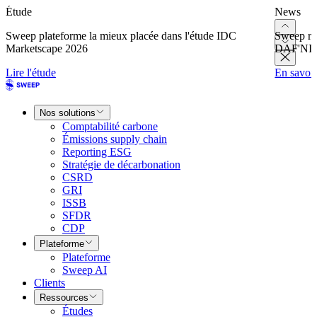
Étude
News
Sweep plateforme la mieux placée dans l'étude IDC
Sweep re
Marketscape 2026
DAF'NI
Lire l'étude
En savoir
Nos solutions
Comptabilité carbone
Émissions supply chain
Reporting ESG
Stratégie de décarbonation
CSRD
GRI
ISSB
SFDR
CDP
Plateforme
Plateforme
Sweep AI
Clients
Ressources
Études