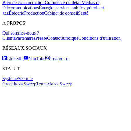
Bien de consommation
Commerce de détail
Médias et
télécommunications
Énergie, services publics, pétrole et
gaz
Épicerie
Production
Cabinet de conseil
Santé
À PROPOS
Qui sommes-nous ?
Clients
Partenaires
Presse
Contact
Juridique
Conditions d'utilisation
RÉSEAUX SOCIAUX
Linkedin
YouTube
Instagram
STATUT
Système
Sécurité
Greenly vs Sweep
Tennaxia vs Sweep