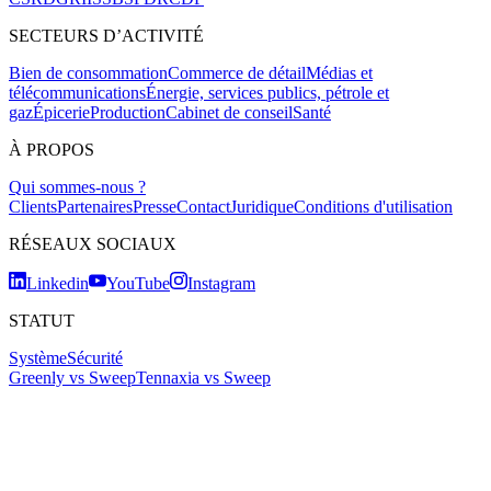
SECTEURS D’ACTIVITÉ
Bien de consommation
Commerce de détail
Médias et
télécommunications
Énergie, services publics, pétrole et
gaz
Épicerie
Production
Cabinet de conseil
Santé
À PROPOS
Qui sommes-nous ?
Clients
Partenaires
Presse
Contact
Juridique
Conditions d'utilisation
RÉSEAUX SOCIAUX
Linkedin
YouTube
Instagram
STATUT
Système
Sécurité
Greenly vs Sweep
Tennaxia vs Sweep