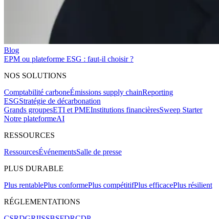
Blog
EPM ou plateforme ESG : faut-il choisir ?
NOS SOLUTIONS
Comptabilité carbone
Émissions supply chain
Reporting
ESG
Stratégie de décarbonation
Grands groupes
ETI et PME
Institutions financières
Sweep Starter
Notre plateforme
AI
RESSOURCES
Ressources
Événements
Salle de presse
PLUS DURABLE
Plus rentable
Plus conforme
Plus compétitif
Plus efficace
Plus résilient
RÉGLEMENTATIONS
CSRD
GRI
ISSB
SFDR
CDP