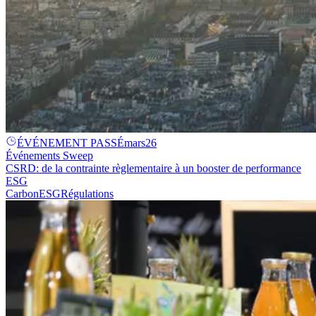
ÉVÉNEMENT PASSÉ
mars
26
Événements Sweep
CSRD: de la contrainte règlementaire à un booster de performance
ESG
Carbon
ESG
Régulations