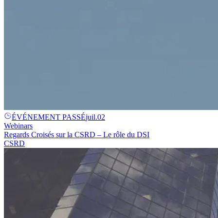
ÉVÉNEMENT PASSÉ
juil.
02
Webinars
Regards Croisés sur la CSRD – Le rôle du DSI
CSRD