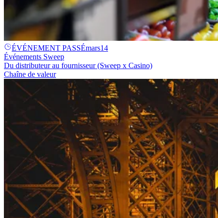
ÉVÉNEMENT PASSÉ
mars
14
Événements Sweep
Du distributeur au fournisseur (Sweep x Casino)
Chaîne de valeur