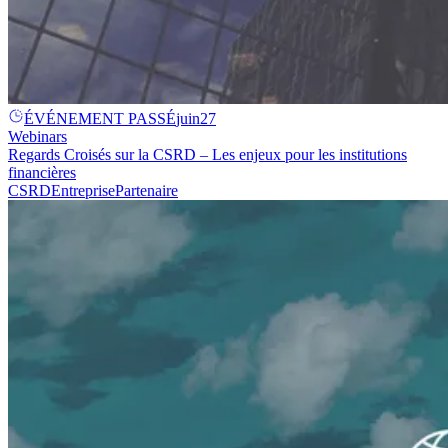
ÉVÉNEMENT PASSÉ
juin
27
Webinars
Regards Croisés sur la CSRD – Les enjeux pour les institutions
financières
CSRD
Entreprise
Partenaire