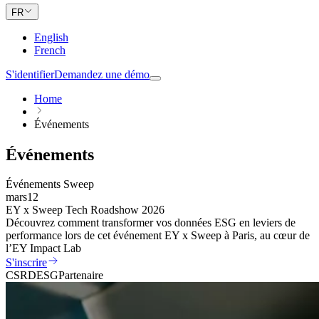
FR
English
French
S'identifier
Demandez une démo
Home
Événements
Événements
Événements Sweep
mars
12
EY x Sweep Tech Roadshow 2026
Découvrez comment transformer vos données ESG en leviers de
performance lors de cet événement EY x Sweep à Paris, au cœur de
l’EY Impact Lab
S'inscrire
CSRD
ESG
Partenaire