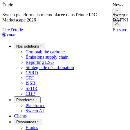
Étude
News
Sweep plateforme la mieux placée dans l'étude IDC
Sweep re
Marketscape 2026
DAF'NI
Lire l'étude
En savoir
Nos solutions
Comptabilité carbone
Émissions supply chain
Reporting ESG
Stratégie de décarbonation
CSRD
GRI
ISSB
SFDR
CDP
Plateforme
Plateforme
Sweep AI
Clients
Ressources
Études