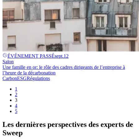
ÉVÉNEMENT PASSÉ
sept.
12
Salon
Une famille en or: le rôle des cadres dirigeants de l’entreprise à
l’heure de la décarbonation
Carbon
ESG
Régulations
1
2
3
4
5
Les dernières perspectives des experts de
Sweep