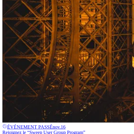
ÉVÉNEMENT PASSÉ
nov.
16
Rejoignez le “Sweep User Group Program”