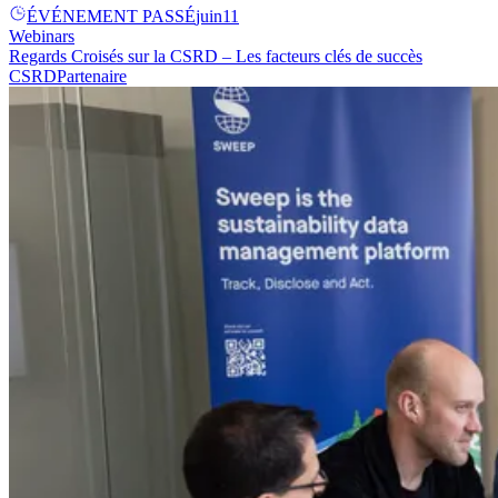
ÉVÉNEMENT PASSÉ
juin
11
Webinars
Regards Croisés sur la CSRD – Les facteurs clés de succès
CSRD
Partenaire