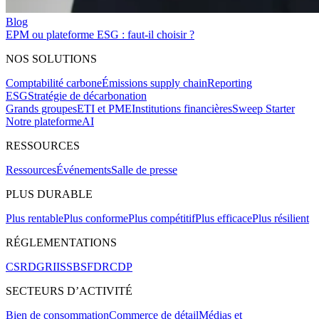
Blog
EPM ou plateforme ESG : faut-il choisir ?
NOS SOLUTIONS
Comptabilité carbone
Émissions supply chain
Reporting
ESG
Stratégie de décarbonation
Grands groupes
ETI et PME
Institutions financières
Sweep Starter
Notre plateforme
AI
RESSOURCES
Ressources
Événements
Salle de presse
PLUS DURABLE
Plus rentable
Plus conforme
Plus compétitif
Plus efficace
Plus résilient
RÉGLEMENTATIONS
CSRD
GRI
ISSB
SFDR
CDP
SECTEURS D’ACTIVITÉ
Bien de consommation
Commerce de détail
Médias et