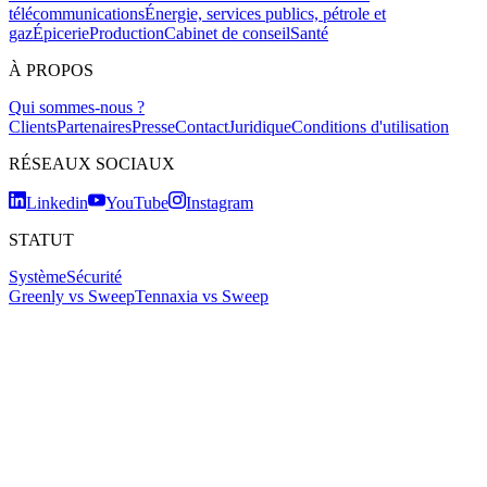
télécommunications
Énergie, services publics, pétrole et
gaz
Épicerie
Production
Cabinet de conseil
Santé
À PROPOS
Qui sommes-nous ?
Clients
Partenaires
Presse
Contact
Juridique
Conditions d'utilisation
RÉSEAUX SOCIAUX
Linkedin
YouTube
Instagram
STATUT
Système
Sécurité
Greenly vs Sweep
Tennaxia vs Sweep