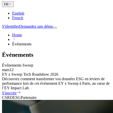
FR
English
French
S'identifier
Demandez une démo
Home
Événements
Événements
Événements Sweep
mars
12
EY x Sweep Tech Roadshow 2026
Découvrez comment transformer vos données ESG en leviers de
performance lors de cet événement EY x Sweep à Paris, au cœur de
l’EY Impact Lab
S'inscrire
CSRD
ESG
Partenaire