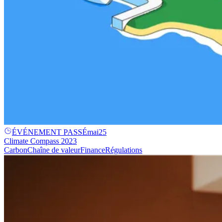
ÉVÉNEMENT PASSÉ
mai
25
Climate Compass 2023
Carbon
Chaîne de valeur
Finance
Régulations