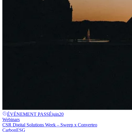
ÉVÉNEMENT PASSÉ
juin
20
Webinars
CSR Digital Solutions Week – Sweep x Converteo
Carbon
ESG