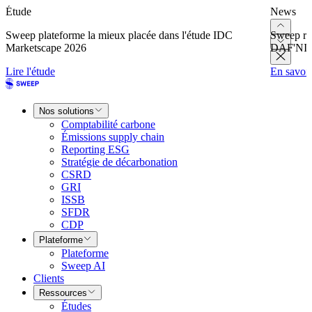
Étude
News
Sweep plateforme la mieux placée dans l'étude IDC
Sweep re
Marketscape 2026
DAF'NI
Lire l'étude
En savoir
Nos solutions
Comptabilité carbone
Émissions supply chain
Reporting ESG
Stratégie de décarbonation
CSRD
GRI
ISSB
SFDR
CDP
Plateforme
Plateforme
Sweep AI
Clients
Ressources
Études