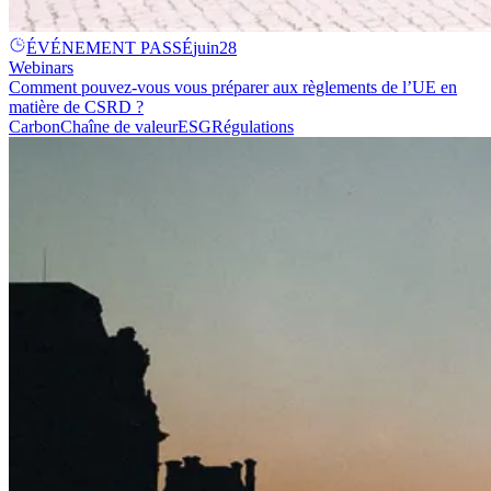
ÉVÉNEMENT PASSÉ
juin
28
Webinars
Comment pouvez-vous vous préparer aux règlements de l’UE en
matière de CSRD ?
Carbon
Chaîne de valeur
ESG
Régulations