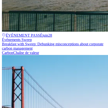
ÉVÉNEMENT PASSÉ
juin
28
Événements Sweep
Breakfast with Sweep: Debunking misconceptions about corporate
carbon management
Carbon
Chaîne de valeur