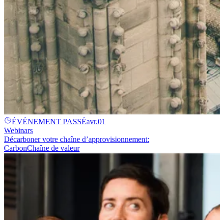
ÉVÉNEMENT PASSÉ
avr.
01
Webinars
Décarboner votre chaîne d’approvisionnement:
Carbon
Chaîne de valeur